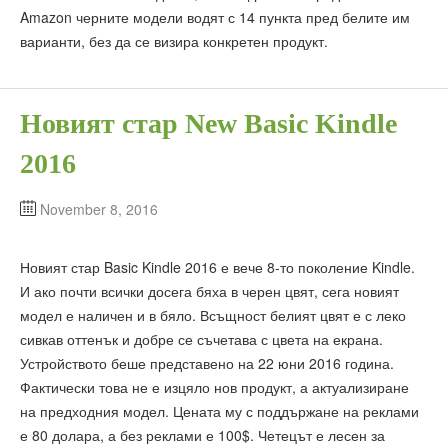
Amazon черните модели водят с 14 пункта пред белите им
варианти, без да се визира конкретен продукт.
Новият стар New Basic Kindle
2016
November 8, 2016
Новият стар Basic Kindle 2016 е вече 8-то поколение Kindle.
И ако почти всички досега бяха в черен цвят, сега новият
модел е наличен и в бяло. Всъщност белият цвят е с леко
сивкав оттенък и добре се съчетава с цвета на екрана.
Устройството беше представено на 22 юни 2016 година.
Фактически това не е изцяло нов продукт, а актуализиране
на предходния модел. Цената му с поддържане на реклами
е 80 долара, а без реклами е 100$. Четецът е лесен за