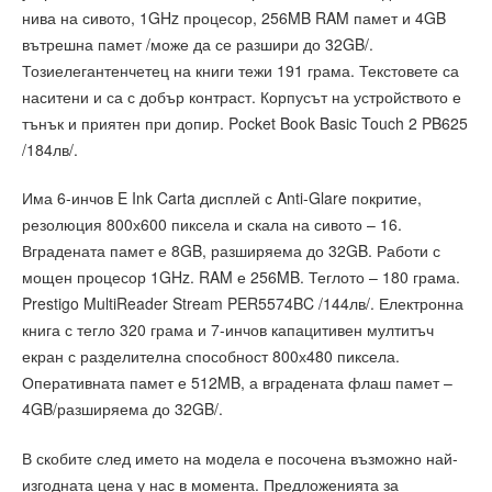
нива на сивото, 1GHz процесор, 256MB RAM памет и 4GB
вътрешна памет /може да се разшири до 32GB/.
Тозиелегантенчетец на книги тежи 191 грама. Текстовете са
наситени и са с добър контраст. Корпусът на устройството е
тънък и приятен при допир. Pocket Book Basic Touch 2 PB625
/184лв/.
Има 6-инчов E Ink Carta дисплей с Anti-Glare покритие,
резолюция 800х600 пиксела и скала на сивото – 16.
Вградената памет е 8GB, разширяема до 32GB. Работи с
мощен процесор 1GHz. RAM е 256MB. Теглото – 180 грама.
Prestigo MultiReader Stream PER5574BC /144лв/. Електронна
книга с тегло 320 грама и 7-инчов капацитивен мултитъч
екран с разделителна способност 800х480 пиксела.
Оперативната памет е 512MB, а вградената флаш памет –
4GB/разширяема до 32GB/.
В скобите след името на модела е посочена възможно най-
изгодната цена у нас в момента. Предложенията за