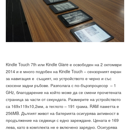
Kindle Touch 7th или Kindle Glare е освободен на 2 октомври
2014 и е много подобен на Kindle Touch – сензорният екран
за навигация е същият, но устройството е черно и със
скосени задни ръбове. Разполага с по-бързпроцесор – 1
GHz, благодарение на който може да се смени прочетената
страница за части от секундата. Размерите на устройството
са 169х119х10,2мм, а теглото – 191 грама. RAM паметта е
256MB. Дългият живот на батерията осигурява активност в
продължение на седмици с едно зареждане. Цената е 169
лева, като в комплекта не е включено зарядно. Осигурява