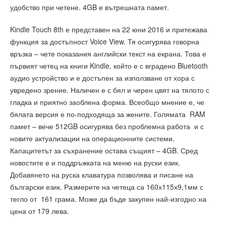
удобство при четене. 4GB е вътрешната памет.
Kindle Touch 8th е представен на 22 юни 2016 и притежава
функция за достъпност Voice View. Тя осигурява говорна
връзка – чете показания английски текст на екрана. Това е
първият четец на книги Kindle, който е с вградено Bluetooth
аудио устройство и е достъпен за използване от хора с
увредено зрение. Наличен е с бял и черен цвят на тялото с
гладка и приятно заоблена форма. Всеобщо мнение е, че
бялата версия е по-подходяща за жените. Голямата RAM
памет – вече 512GB осигурява без проблемна работа и с
новите актуализации на операционните системи.
Капацитетът за съхранение остава същият – 4GB. Сред
новостите е и поддръжката на меню на руски език.
Добавянето на руска клаватура позволява и писане на
български език. Размерите на четеца са 160х115х9,1мм с
тегло от 161 грама. Може да бъде закупен най-изгодно на
цена от 179 лева.