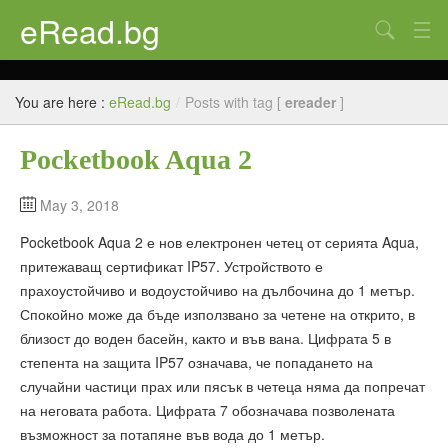
eRead.bg
Search
Начало
You are here :
eRead.bg
/
Posts with tag [
ereader
]
Online магазин
Pocketbook Aqua 2
Новини
Полезно
May 3, 2018
Pocketbook Aqua 2 е нов електронен четец от серията Aqua,
Галерия
притежаващ сертификат IP57. Устройството е
Блог
прахоустойчиво и водоустойчиво на дълбочина до 1 метър.
Спокойно може да бъде използвано за четене на открито, в
Контакти
близост до воден басейн, както и във вана. Цифрата 5 в
степента на защита IP57 означава, че попадането на
случайни частици прах или пясък в четеца няма да попречат
на неговата работа. Цифрата 7 обозначава позволената
възможност за потапяне във вода до 1 метър.