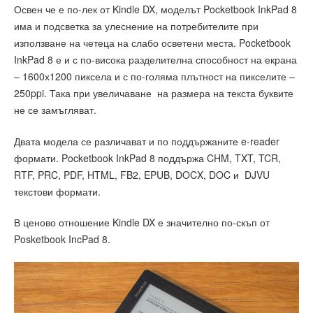
Освен че е по-лек от Kindle DX, моделът Pocketbook InkPad 8
има и подсветка за улеснение на потребителите при
използване на четеца на слабо осветени места. Pocketbook
InkPad 8 е и с по-висока разделителна способност на екрана
– 1600х1200 пиксела и с по-голяма плътност на пикселите –
250ppi. Така при увеличаване на размера на текста буквите
не се замъгляват.
Двата модела се различават и по поддържаните e-reader
формати. Pocketbook InkPad 8 поддържа CHM, TXT, TCR,
RTF, PRC, PDF, HTML, FB2, EPUB, DOCX, DOC и DJVU
текстови формати.
В ценово отношение Kindle DX е значително по-скъп от
Posketbook IncPad 8.