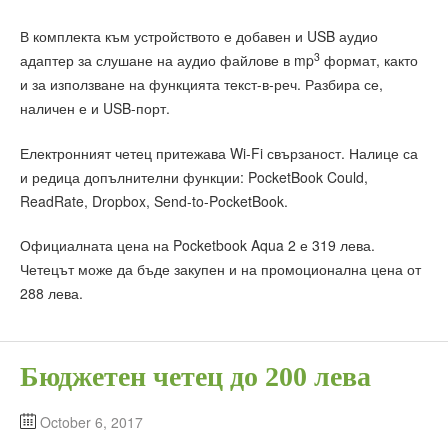
В комплекта към устройството е добавен и USB аудио
3
адаптер за слушане на аудио файлове в mp
формат, както
и за използване на функцията текст-в-реч. Разбира се,
наличен е и USB-порт.
Електронният четец притежава Wi-Fi свързаност. Налице са
и редица допълнителни функции: PocketBook Could,
ReadRate, Dropbox, Send-to-PocketBook.
Официалната цена на Pocketbook Aqua 2 е 319 лева.
Четецът може да бъде закупен и на промоционална цена от
288 лева.
Бюджетен четец до 200 лева
October 6, 2017