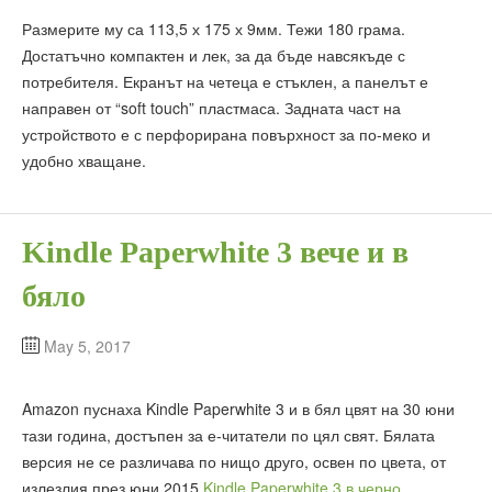
Размерите му са 113,5 х 175 х 9мм. Тежи 180 грама.
Достатъчно компактен и лек, за да бъде навсякъде с
потребителя. Екранът на четеца е стъклен, а панелът е
направен от “soft touch” пластмаса. Задната част на
устройството е с перфорирана повърхност за по-меко и
удобно хващане.
Kindle Paperwhite 3 вече и в
бяло
May 5, 2017
Amazon пуснаха Kindle Paperwhite 3 и в бял цвят на 30 юни
тази година, достъпен за е-читатели по цял свят. Бялата
версия не се различава по нищо друго, освен по цвета, от
излезлия през юни 2015
Kindle Paperwhite 3 в черно
.