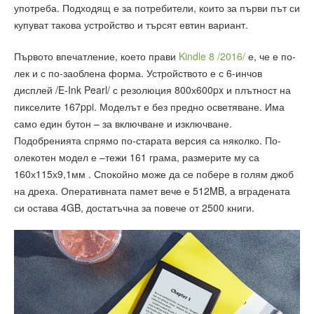
употреба. Подходящ е за потребители, които за първи път си
купуват такова устройство и търсят евтин вариант.
Първото впечатление, което прави
Kindle 8 /2016/
е, че е по-
лек и с по-заоблена форма. Устройството е с 6-инчов
дисплей /E-Ink Pearl/ с резолюция 800х600px и плътност на
пикселите 167ppi. Моделът е без предно осветяване. Има
само един бутон – за включване и изключване.
Подобренията спрямо по-старата версия са няколко. По-
олекотен модел е –тежи 161 грама, размерите му са
160х115х9,1мм . Спокойно може да се побере в голям джоб
на дреха. Оперативната памет вече е 512MB, а вградената
си остава 4GB, достатъчна за повече от 2500 книги.