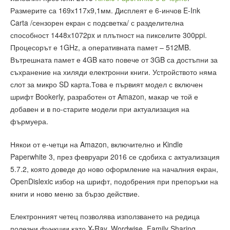
Размерите са 169х117х9,1мм. Дисплеят е 6-инчов E-Ink
Carta /сензорен екран с подсветка/ с разделителна
способност 1448х1072px и плътност на пикселите 300ppi.
Процесорът е 1GHz, а оперативната памет – 512MB.
Вътрешната памет е 4GB като повече от 3GB са достъпни за
съхранение на хиляди електронни книги. Устройството няма
слот за микро SD карта.Това е първият модел с включен
шрифт Bookerly, разработен от Amazon, макар че той е
добавен и в по-старите модели при актуализация на
фърмуера.
Някои от е-четци на Amazon, включително и Kindle
Paperwhite 3, през февруари 2016 се сдобиха с актуализация
5.7.2, която доведе до ново оформление на началния екран,
OpenDislexic избор на шрифт, подобрения при препоръки на
книги и ново меню за бързо действие.
Електронният четец позволява използването на редица
полезни функции като X-Ray, Wordwise, Family Sharing.