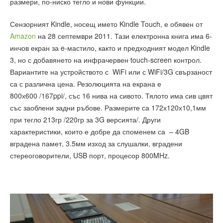
размери, по-ниско тегло и нови функции.
Сензорният Kindle, носещ името Kindle Touch, е обявен от
Amazon
на 28 септември 2011. Тази електронна книга има 6-
инчов екран за e-мастило, както и предходният модел Kindle
3, но с добавянето на инфрачервен touch-screen контрол.
Вариантите на устройството с WiFi или с WiFi/3G свързаност
са с различна цена. Резолюцията на екрана е
800х600 /167ppi/, със 16 нива на сивото. Тялото има сив цвят
със заоблени задни ръбове. Размерите са 172х120х10,1мм
при тегло 213гр /220гр за 3G версията/. Други
характеристики, които е добре да споменем са – 4GB
вградена памет, 3.5мм изход за слушалки, вградени
стереоговорители, USB порт, процесор 800MHz.