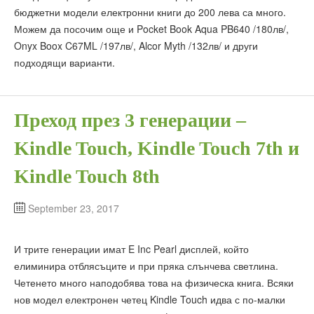
бюджетни модели електронни книги до 200 лева са много.
Можем да посочим още и Pocket Book Aqua PB640 /180лв/,
Onyx Boox C67ML /197лв/, Alcor Myth /132лв/ и други
подходящи варианти.
Преход през 3 генерации –
Kindle Touch, Kindle Touch 7th и
Kindle Touch 8th
September 23, 2017
И трите генерации имат E Inc Pearl дисплей, който
елиминира отблясъците и при пряка слънчева светлина.
Четенето много наподобява това на физическа книга. Всяки
нов модел електронен четец Kindle Touch идва с по-малки