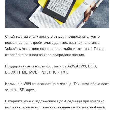
С най-голяма значимост е Bluetooth поддръжката, която
позволява на потребителите да използват технологията
VoiceView /за четене на глас на английски текстове/. Това е
от особена важност за хора с увредено зрение.
Поддържаните текстови формати са AZW,AZW3, DOC,
DOCX, HTML, MOBI, PDF, PRC и TXT.
Налична е WiFi свързаност на е-четеца. Той няма обаче слот
за micro SD карта.
Батерията му е с издръжливост до 4 седмици при умерено
ползване, а нейното пълно зареждане се постига за 4 часа.