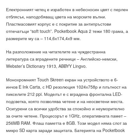
Електронният четец е изработен в небесносин цвят с перлен
отблясък, наподобяващ цвета на морските вълни.
Пластмасовият корпус е с покритие за антипръстови
отпечатъци “soft touch”. Pocketbook Aqua 2 тежи 180 грама, а
размерите му са – 114,6х174,4х9 мм.
На разположение на читателите на чуждестранна
литература са вградените речници – Английско-немски,
Webster’s Dictionary 1913, ABBYY Lingvo.
Монохромният Touch Skreen екран на устройството е 6-
инчов E Ink Carta, с HD резолюция 1024х758р и плътност на
пикселите 212 ppi. Моделът е с вградена фронтална LED-
подсветка, която позволява четене и на неосветени места.
Осигурени са всички удобства за спокойно и неуморително
за очите четене. Процесорът е 1GHz, оперативната памет –
256MB RAM. Флаш паметта е 8GB. Този модел няма слот за
микро SD карта заради защитата. Батерията на Pocketbook