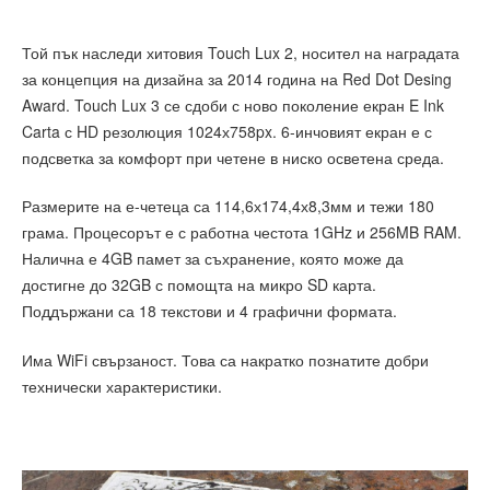
Той пък наследи хитовия Touch Lux 2, носител на наградата
за концепция на дизайна за 2014 година на Red Dot Desing
Award. Touch Lux 3 се сдоби с ново поколение екран E Ink
Carta с HD резолюция 1024х758px. 6-инчовият екран е с
подсветка за комфорт при четене в ниско осветена среда.
Размерите на е-четеца са 114,6х174,4х8,3мм и тежи 180
грама. Процесорът е с работна честота 1GHz и 256MB RAM.
Налична е 4GB памет за съхранение, която може да
достигне до 32GB с помощта на микро SD карта.
Поддържани са 18 текстови и 4 графични формата.
Има WiFi свързаност. Това са накратко познатите добри
технически характеристики.