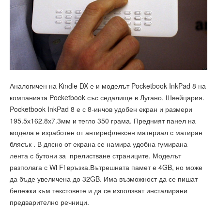
Аналогичен на Kindle DX е и моделът Pocketbook InkPad 8 на
компанията Pocketbook със седалище в Лугано, Швейцария.
Pocketbook InkPad 8 е с 8-инчов удобен екран и размери
195.5х162.8х7.3мм и тегло 350 грама. Предният панел на
модела е изработен от антирефлексен материал с матиран
блясък . В дясно от екрана се намира удобна гумирана
лента с бутони за прелистване страниците. Моделът
разполага с Wi Fi връзка.Вътрешната памет е 4GB, но може
да бъде увеличена до 32GB. Има възможност да се пишат
бележки към текстовете и да се използват инсталирани
предварително речници.