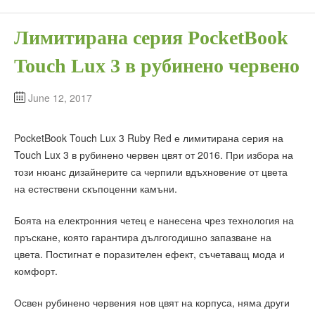
Лимитирана серия PocketBook
Touch Lux 3 в рубинено червено
June 12, 2017
PocketBook Touch Lux 3 Ruby Red е лимитирана серия на
Touch Lux 3 в рубинено червен цвят от 2016. При избора на
този нюанс дизайнерите са черпили вдъхновение от цвета
на естествени скъпоценни камъни.
Боята на електронния четец е нанесена чрез технология на
пръскане, която гарантира дългогодишно запазване на
цвета. Постигнат е поразителен ефект, съчетаващ мода и
комфорт.
Освен рубинено червения нов цвят на корпуса, няма други