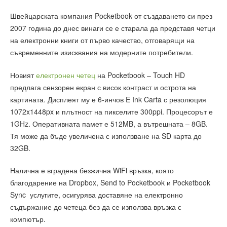
Швейцарската компания Pocketbook от създаването си през
2007 година до днес винаги се е старала да представя четци
на електронни книги от първо качество, отговарящи на
съвременните изисквания на модерните потребители.
Новият
електронен четец
на Pocketbook – Touch HD
предлага сензорен екран с висок контраст и острота на
картината. Дисплеят му е 6-инчов E Ink Carta с резолюция
1072x1448px и плътност на пикселите 300ppi. Процесорът е
1GHz. Оперативната памет е 512MB, а вътрешната – 8GB.
Тя може да бъде увеличена с използване на SD карта до
32GB.
Налична е вградена безжична WiFi връзка, която
благодарение на Dropbox, Send to Pocketbook и Pocketbook
Sync услугите, осигурява доставяне на електронно
съдържание до четеца без да се използва връзка с
компютър.