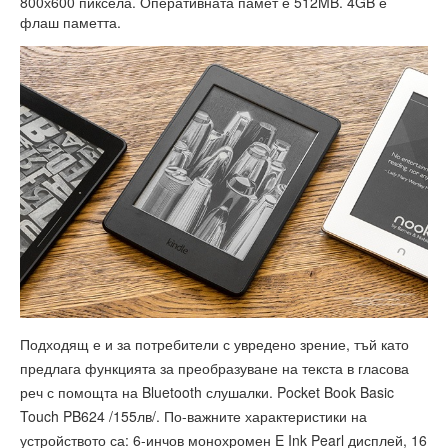
800х600 пиксела. Оперативната памет е 512MB. 4GB е
флаш паметта.
Подходящ е и за потребители с увредено зрение, тъй като
предлага функцията за преобразуване на текста в гласова
реч с помощта на Bluetooth слушалки. Pocket Book Basic
Touch PB624 /155лв/. По-важните характеристики на
устройството са: 6-инчов монохромен E Ink Pearl дисплей, 16