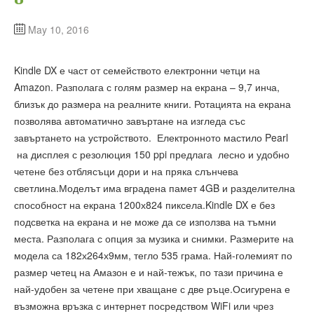
May 10, 2016
Kindle DX е част от семейството електронни четци на
Amazon. Разполага с голям размер на екрана – 9,7 инча,
близък до размера на реалните книги. Ротацията на екрана
позволява автоматично завъртане на изгледа със
завъртането на устройството. Електронното мастило Pearl
на дисплея с резолюция 150 ppi предлага лесно и удобно
четене без отблясъци дори и на пряка слънчева
светлина.Моделът има вградена памет 4GB и разделителна
способност на екрана 1200х824 пиксела.Kindle DX е без
подсветка на екрана и не може да се използва на тъмни
места. Разполага с опция за музика и снимки. Размерите на
модела са 182х264х9мм, тегло 535 грама. Най-големият по
размер четец на Амазон е и най-тежък, по тази причина е
най-удобен за четене при хващане с две ръце.Осигурена е
възможна връзка с интернет посредством WiFi или чрез