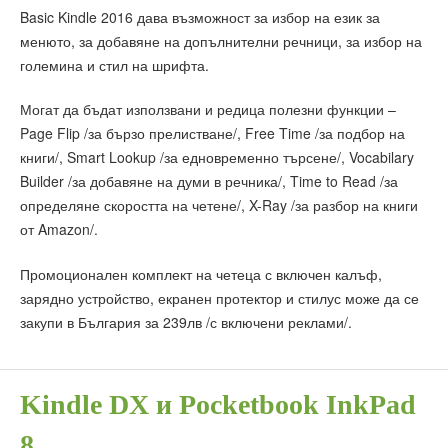
Basic Kindle 2016 дава възможност за избор на език за
менюто, за добавяне на допълнителни речници, за избор на
големина и стил на шрифта.
Могат да бъдат използвани и редица полезни функции –
Page Flip /за бързо прелистване/, Free Time /за подбор на
книги/, Smart Lookup /за едновременно търсене/, Vocabilary
Builder /за добавяне на думи в речника/, Time to Read /за
определяне скоростта на четене/, X-Ray /за разбор на книги
от Amazon/.
Промоционален комплект на четеца с включен калъф,
зарядно устройство, екранен протектор и стилус може да се
закупи в България за 239лв /с включени реклами/.
Kindle DX и Pocketbook InkPad
8