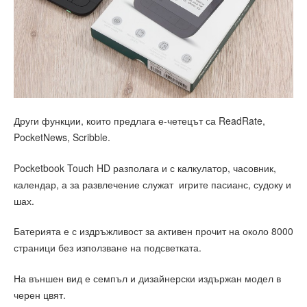
Други функции, които предлага е-четецът са ReadRate,
PocketNews, Scribble.
Pocketbook Touch HD разполага и с калкулатор, часовник,
календар, а за развлечение служат игрите пасианс, судоку и
шах.
Батерията е с издръжливост за активен прочит на около 8000
страници без използване на подсветката.
На външен вид е семпъл и дизайнерски издържан модел в
черен цвят.