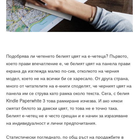
Подобрява ли четенето белият цвят на е-четеца? Първото,
което прави впечатление е, че белият цвят на панела прави
екрана да изглежда малко по-сив, отколкото на черния
модел, което не на всички би се харесало. От друга страна,
много от читателите на е-книги споделят, че черният цвят на
панела им се струва като рамка около текста. Сега, с белия
Kindle Paperwhite 3 това рамкиране изчезва. И ако някои
смятат бялото за дамски цвят, то това не е точно така.
Белият е-четец не е често срещан и е начин за изразяване
на индивидуалност и лични предпочитания.
Статистически погледнато, по общ ръст на продажбите в