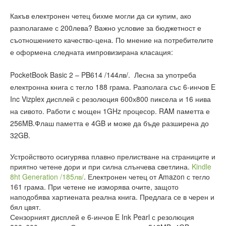
Какъв електронен четец бихме могли да си купим, ако
разполагаме с 200лева? Важно условие за бюджетност е
съотношението качество-цена. По мнение на потребителите
е оформена следната импровизирана класация:
PocketBook Basic 2 – PB614 /144лв/. Лесна за употреба
електронна книга с тегло 188 грама. Разполага със 6-инчов E
Inc Vizplex дисплей с резолюция 600х800 пиксела и 16 нива
на сивото. Работи с мощен 1GHz процесор. RAM паметта е
256MB.Флаш паметта е 4GB и може да бъде разширена до
32GB.
Устройството осигурява плавно прелистване на страниците и
приятно четене дори и при силна слънчева светлина.
Kindle
8ht Generation /185лв/
. Електронен четец от Amazon с тегло
161 грама. При четене не изморява очите, защото
наподобява хартиената реална книга. Предлага се в черен и
бял цвят.
Сензорният дисплей е 6-инчов E Ink Pearl с резолюция