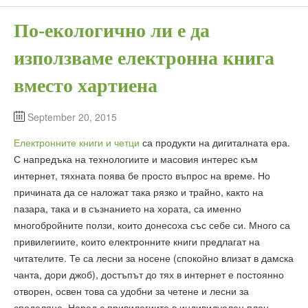
По-екологично ли е да
използваме електронна книга
вместо хартиена
September 20, 2015
Електронните книги и четци
са продукти на дигиталната ера.
С напредъка на технологиите и масовия интерес към
интернет, тяхната поява бе просто въпрос на време. Но
причината да се наложат така рязко и трайно, както на
пазара, така и в съзнанието на хората, са именно
многобройните ползи, които донесоха със себе си. Много са
привилегиите, които електронните книги предлагат на
читателите. Те са лесни за носене (спокойно влизат в дамска
чанта, дори джоб), достъпът до тях в интернет е постоянно
отворен, освен това са удобни за четене и лесни за
споделяне. Наред с привилегиите в индивидуален план,