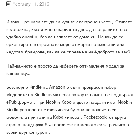
February 11, 2016
И така – решили сте да си купите електронен четец. Отивате
в магазина, има и много варианти днес да направите това
удобно онлайн, без да излизате от дома си. Но как да се
ориентирате в огромното море от марки на известни или
недотам брандове, как да се спрете на най-доброто за вас?
Най-важното е просто да изберете оптималния модел за
вашия вкус.
Безспорно Kindle на Amazon е един прекрасен избор.
Моделите на Kindle нямат слот за карти памет, не поддържат
ePub формат. При Nook и Kobo и двете неща ги има. Nook и
Kindle разполагат с физически бутони на повечето си
модели, а при тези на Kobo липсват. Pocketbook, от друга
страна, поддържа български език в менюто си за разлика от
всеки друг конкурент.