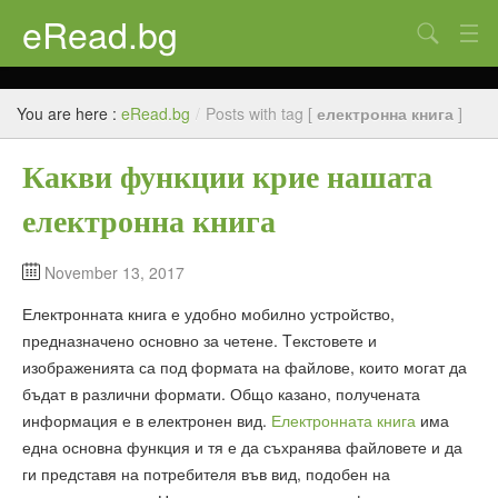
eRead.bg
Search
Начало
You are here :
eRead.bg
/
Posts with tag [
електронна книга
]
Online магазин
Какви функции крие нашата
Новини
електронна книга
Полезно
Галерия
November 13, 2017
Електронната книга е удобно мобилно устройство,
Блог
предназначено основно за четене. Tекстовете и
Контакти
изображенията са под формата на файлове, които могат да
бъдат в различни формати. Общо казано, получената
информация е в електронен вид.
Електронната книга
има
една основна функция и тя е да съхранява файловете и да
ги представя на потребителя във вид, подобен на