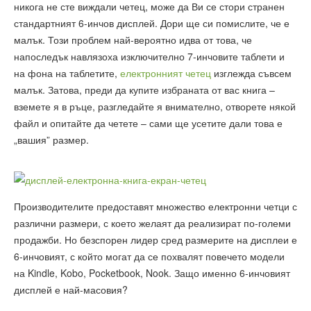
никога не сте виждали четец, може да Ви се стори странен
стандартният 6-инчов дисплей. Дори ще си помислите, че е
малък. Този проблем най-вероятно идва от това, че
напоследък навлязоха изключително 7-инчовите таблети и
на фона на таблетите,
електронният четец
изглежда съвсем
малък. Затова, преди да купите избраната от вас книга –
вземете я в ръце, разгледайте я внимателно, отворете някой
файл и опитайте да четете – сами ще усетите дали това е
„вашия” размер.
Производителите предоставят множество електронни четци с
различни размери, с което желаят да реализират по-големи
продажби. Но безспорен лидер сред размерите на дисплеи е
6-инчовият, с който могат да се похвалят повечето модели
на Kindle, Kobo, Pocketbook, Nook. Защо именно 6-инчовият
дисплей е най-масовия?