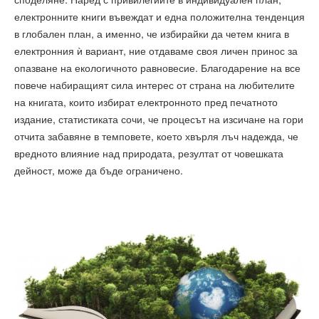
електронните книги въвеждат и една положителна тенденция
в глобален план, а именно, че избирайки да четем книга в
електронния ѝ вариант, ние отдаваме своя личен принос за
опазване на екологичното равновесие. Благодарение на все
повече набиращият сила интерес от страна на любителите
на книгата, които избират електронното пред печатното
издание, статистиката сочи, че процесът на изсичане на гори
отчита забавяне в темповете, което хвърля лъч надежда, че
вредното влияние над природата, резултат от човешката
дейност, може да бъде ограничено.