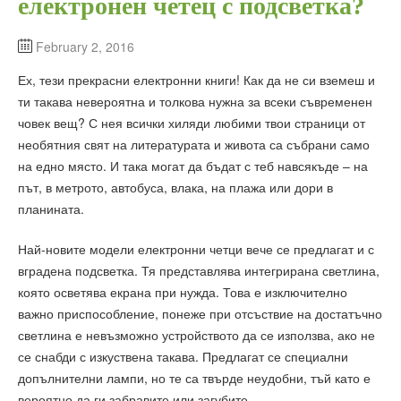
електронен четец с подсветка?
February 2, 2016
Ех, тези прекрасни електронни книги! Как да не си вземеш и
ти такава невероятна и толкова нужна за всеки съвременен
човек вещ? С нея всички хиляди любими твои страници от
необятния свят на литературата и живота са събрани само
на едно място. И така могат да бъдат с теб навсякъде – на
път, в метрото, автобуса, влака, на плажа или дори в
планината.
Най-новите модели електронни четци вече се предлагат и с
вградена подсветка. Тя представлява интегрирана светлина,
която осветява екрана при нужда. Това е изключително
важно приспособление, понеже при отсъствие на достатъчно
светлина е невъзможно устройството да се използва, ако не
се снабди с изкуствена такава. Предлагат се специални
допълнителни лампи, но те са твърде неудобни, тъй като е
вероятно да ги забравите или загубите.