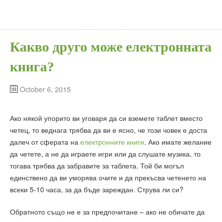
Какво друго може електронната
книга?
October 6, 2015
Ако някой упорито ви уговаря да си вземете таблет вместо
четец, то веднага трябва да ви е ясно, че този човек е доста
далеч от сферата на
електронните книги
. Ако имате желание
да четете, а не да играете игри или да слушате музика, то
тогава трябва да забравите за таблета. Той би могъл
единствено да ви уморява очите и да прекъсва четенето на
всеки 5-10 часа, за да бъде зареждан. Струва ли си?
Обратното също не е за предпочитане – ако не обичате да