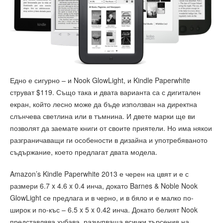
Едно е сигурно – и Nook GlowLight, и Kindle Paperwhite
струват $119. Също така и двата варианта са с дигитален
екран, който лесно може да бъде използван на директна
слънчева светлина или в тъмнина. И двете марки ще ви
позволят да заемате книги от своите приятели. Но има някои
разграничаващи ги особености в дизайна и употребяваното
съдържание, което предлагат двата модела.
Amazon’s Kindle Paperwhite 2013 е черен на цвят и е с
размери 6.7 x 4.6 x 0.4 инча, докато Barnes & Noble Nook
GlowLight се предлага и в черно, и в бяло и е малко по-
широк и по-къс – 6.5 x 5 x 0.42 инча. Докато белият Nook
представлява хубава, разчупваща всички търсения на