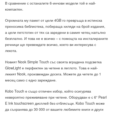
В сравнение с останалите 6-инчови модели той е най-
компактен.
Огромната му памет от цели 4GB го превръща в истинска
преносима библиотека, побираща хиляди на брой издания,
а цели петстотин от тях са заредени в самия четец напълно
безплатно. И това не е всичко – с помощта на инсталираните
речници ще превеждате всичко, което ви интересува с
лекота.
Новият Nook Simple Touch със своята вградена подсветка
GlowLight е перфектен за четене в леглото. Това е най-
лекият Nook, произвеждан досега. Можете да четете до 1
месец само с едно зареждане.
Kobo Touch е също отличен избор, който осигурява
невероятно преживяване при четене. Оборудван е с 6“ Pearl
E Ink touchscreen дисплей без отблясъци. Kobo Touch може
да съхранява до 30 000 от вашите любимите книги и други