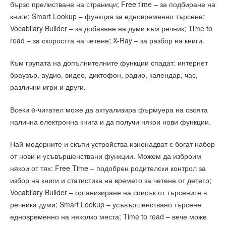
бързо прелистване на страници; Free time – за подбиране на
книги; Smart Lookup – функция за едновременно търсене;
Vocabilary Builder – за добавяне на думи към речник; Time to
read – за скоростта на четене; X-Ray – за разбор на книги.
Към групата на допълнителните функции спадат: интернет
браузър, аудио, видео, диктофон, радио, календар, час,
различни игри и други.
Всеки e-читател може да актуализира фърмуера на своята
налична електронна книга и да получи някои нови функции.
Най-модерните и скъпи устройства изненадват с богат набор
от нови и усъвършенствани функции. Можем да изброим
някои от тях: Free Time – подобрен родителски контрол за
избор на книги и статистика на времето за четене от детето;
Vocabilary Builder – организиране на списък от търсените в
речника думи; Smart Lookup – усъвършенствано търсене
едновременно на няколко места; Time to read – вече може