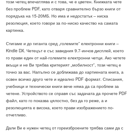
този четец впечатлява и с това, че е цветен. Книжката чете
без проблем PDF, като отваря сравнително бързо книги от
порядъка на 15-20МБ. Но има и недостатък – ниска
резолюция, което говори за по-ниско качество на самата
картинка.
Стигаме и до гиганта сред „големите” електронни книги –
Kindle DX. Четецът е със завидния 9.7-инчов дисплей, което
го прави един от най-големите електронни четци. Ако четете
вкъщи и не Ви трябва критерият „мобилност”, този четец е
точно за вас. Напълно се доближава до хартиената книга, а
освен всичко друго чете и идеално PDF формат. Списания,
учебници и технически книги вече няма да са проблем за
четене. Устройството се справя със задачата да прочете PDF
файл, като го показва цялостно, без да го реже, а и
резолюцията е висока, което прави изображението по-
отчетливо.
Дали Ви е нужен четец от гореизброените трябва сами да с