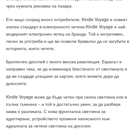
чрез нужната реклама на пазара.
Ето защо според много потребители, Kindle Voyage е новият
златен стандарт в електронното четене.Kindle Voyage е най-
модерният електронен четец на бранда. Той е интуитивен,
лесен за употреба и ще ви позволи буквално да се загубите в
историята, която четете.
Брилянтен дисплей с много висока революция. Екранът е
направен така, че да елиминира блестенето от светлината и
да ви създаде усещане за хартия, която можете дори да
докоснете.
Kindle Voyage може да бъде четен при силна светлина или в
пълна тъмнина – и той е достатъчно умен, за да разбере
каква е разликата. С нова фронтална светлина за
адаптиране, устройството променя написаното към
идеалната за четене светлина на дисплея.