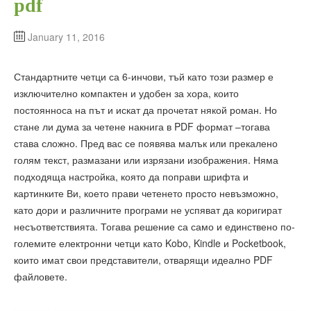
pdf
January 11, 2016
Стандартните четци са 6-инчови, тъй като този размер е
изключително компактен и удобен за хора, които
постоянноса на път и искат да прочетат някой роман. Но
стане ли дума за четене накнига в PDF формат –тогава
става сложно. Пред вас се появява малък или прекалено
голям текст, размазани или изрязани изображения. Няма
подходяща настройка, която да поправи шрифта и
картинките Ви, което прави четенето просто невъзможно,
като дори и различните програми не успяват да коригират
несъответствията. Тогава решение са само и единствено по-
големите електронни четци като Kobo, Kindle и Pocketbook,
които имат свои представители, отварящи идеално PDF
файловете.