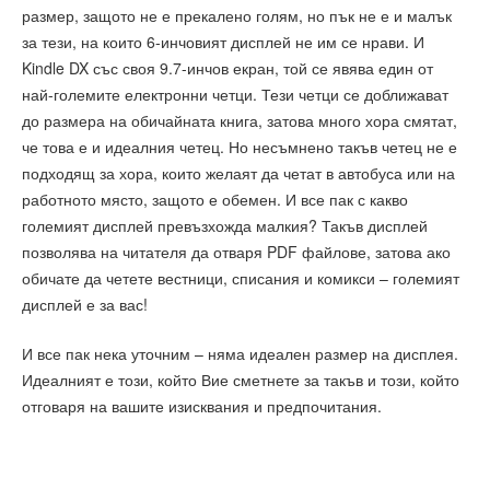
размер, защото не е прекалено голям, но пък не е и малък
за тези, на които 6-инчовият дисплей не им се нрави. И
Kindle DX със своя 9.7-инчов екран, той се явява един от
най-големите електронни четци. Тези четци се доближават
до размера на обичайната книга, затова много хора смятат,
че това е и идеалния четец. Но несъмнено такъв четец не е
подходящ за хора, които желаят да четат в автобуса или на
работното място, защото е обемен. И все пак с какво
големият дисплей превъзхожда малкия? Такъв дисплей
позволява на читателя да отваря PDF файлове, затова ако
обичате да четете вестници, списания и комикси – големият
дисплей е за вас!
И все пак нека уточним – няма идеален размер на дисплея.
Идеалният е този, който Вие сметнете за такъв и този, който
отговаря на вашите изисквания и предпочитания.