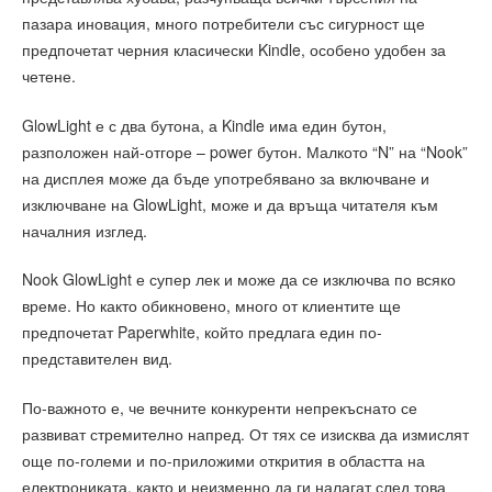
пазара иновация, много потребители със сигурност ще
предпочетат черния класически Kindle, особено удобен за
четене.
GlowLight е с два бутона, а Kindle има един бутон,
разположен най-отгоре – power бутон. Малкото “N” на “Nook”
на дисплея може да бъде употребявано за включване и
изключване на GlowLight, може и да връща читателя към
началния изглед.
Nook GlowLight е супер лек и може да се изключва по всяко
време. Но както обикновено, много от клиентите ще
предпочетат Paperwhite, който предлага един по-
представителен вид.
По-важното е, че вечните конкуренти непрекъснато се
развиват стремително напред. От тях се изисква да измислят
още по-големи и по-приложими открития в областта на
електрониката, както и неизменно да ги налагат след това