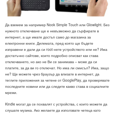
Да вземем за например Nook Simple Touch или Glowlight. Без
нужното отключване ще е невъзможно да сърфирате в
интернет, а ще имате достъп само до магазина за
електронни книги. Дилемата, пред която ще бъдете
изправени е дали да си root-нете устройството или не? Има
достатъчно сайтове, които подробно описват как става
отключването, но ако не Ви се занимава – може да си
платите, за да ви го отключат. Но има ли смисъл? Има, защо
не? Ще можете чрез браузър да влизате в интернет, да
теглите приложения за четене от GooglePlay, да проверявате
последните новини или да следите какво става в социалните
мрежи.
Kindle могат да се похвалят с устройства, с които можете да
слушате музика. Ако желаете да използвате четеца като