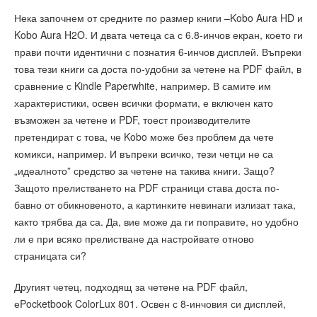
Нека започнем от средните по размер книги –Kobo Aura HD и
Kobo Aura H2O. И двата четеца са с 6.8-инчов екран, което ги
прави почти идентични с познатия 6-инчов дисплей. Въпреки
това тези книги са доста по-удобни за четене на PDF файл, в
сравнение с Kindle Paperwhite, например. В самите им
характеристики, освен всички формати, е включен като
възможен за четене и PDF, тоест производителите
претендират с това, че Kobo може без проблем да чете
комикси, например. И въпреки всичко, тези четци не са
„идеалното” средство за четене на такива книги. Защо?
Защото прелистването на PDF страници става доста по-
бавно от обикновеното, а картинките невинаги излизат така,
както трябва да са. Да, вие може да ги поправите, но удобно
ли е при всяко прелистване да настройвате отново
страницата си?
Другият четец, подходящ за четене на PDF файл,
еPocketbook ColorLux 801. Освен с 8-инчовия си дисплей,