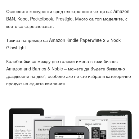
Основните конкуренти сред електронните четци са: Amazon,
B&N, Kobo, Pocketbook, Prestigio. Много са топ моделите, с
които се съревновават.
Такива например са Amazon Kindle Paperwhite 2 и Nook
GlowLight.
Колебаейки се между две големи имена в този бизнес –
Amazon and Barnes & Noble – можете да бъдете буквално
„раздвоени на две“, особено ако не сте избрали категорично
продукт на едната компания.