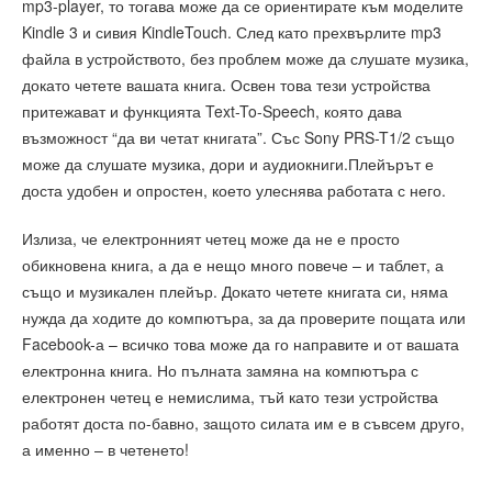
mp3-player, то тогава може да се ориентирате към моделите
Kindle 3 и сивия KindleTouch. След като прехвърлите mp3
файла в устройството, без проблем може да слушате музика,
докато четете вашата книга. Освен това тези устройства
притежават и функцията Text-To-Speech, която дава
възможност “да ви четат книгата”. Със Sony PRS-T1/2 също
може да слушате музика, дори и аудиокниги.Плейърът е
доста удобен и опростен, което улеснява работата с него.
Излиза, че електронният четец може да не е просто
обикновена книга, а да е нещо много повече – и таблет, а
също и музикален плейър. Докато четете книгата си, няма
нужда да ходите до компютъра, за да проверите пощата или
Facebook-а – всичко това може да го направите и от вашата
електронна книга. Но пълната замяна на компютъра с
електронен четец е немислима, тъй като тези устройства
работят доста по-бавно, защото силата им е в съвсем друго,
а именно – в четенето!