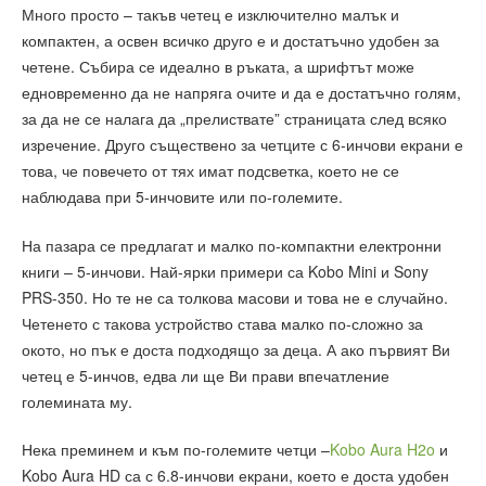
Много просто – такъв четец е изключително малък и
компактен, а освен всичко друго е и достатъчно удобен за
четене. Събира се идеално в ръката, а шрифтът може
едновременно да не напряга очите и да е достатъчно голям,
за да не се налага да „прелиствате” страницата след всяко
изречение. Друго съществено за четците с 6-инчови екрани е
това, че повечето от тях имат подсветка, което не се
наблюдава при 5-инчовите или по-големите.
На пазара се предлагат и малко по-компактни електронни
книги – 5-инчови. Най-ярки примери са Kobo Mini и Sony
PRS-350. Но те не са толкова масови и това не е случайно.
Четенето с такова устройство става малко по-сложно за
окото, но пък е доста подходящо за деца. А ако първият Ви
четец е 5-инчов, едва ли ще Ви прави впечатление
големината му.
Нека преминем и към по-големите четци –
Kobo Aura H2o
и
Kobo Aura HD са с 6.8-инчови екрани, което е доста удобен