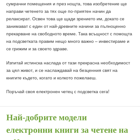
сумрачни помещения и през нощта, това изобретение ще
направи четенето за тях още по-приятен начин да
релаксират. Освен това ще щади зрението им, докато се
занимават с един от най-древните начини за пълноценно
прекарване на свободното време. Така всъщност с помощта
на подсветката правим нещо много важно – инвестираме и
се грижим и за своето здраве.
Изпитай истинска наслада от тази прекрасна необходимост
за цял живот, и се наслаждавай на безценния свят на
книгите където, когато и колкото пожелаеш.
Поръчай своя електронен четец с подсветка сега!
Най-добрите модели
електронни книги за четене на