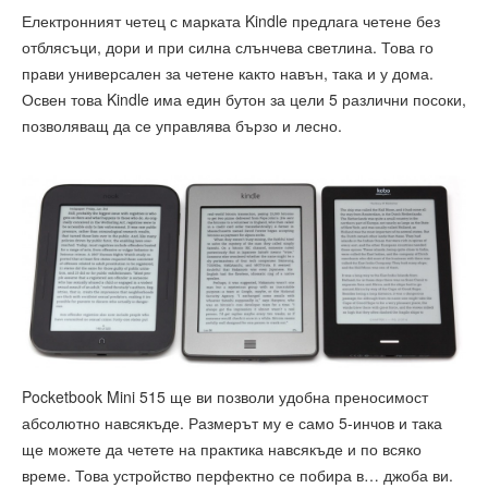
Електронният четец с марката Kindle предлага четене без
отблясъци, дори и при силна слънчева светлина. Това го
прави универсален за четене както навън, така и у дома.
Освен това Kindle има един бутон за цели 5 различни посоки,
позволяващ да се управлява бързо и лесно.
Pocketbook Mini 515 ще ви позволи удобна преносимост
абсолютно навсякъде. Размерът му е само 5-инчов и така
ще можете да четете на практика навсякъде и по всяко
време. Това устройство перфектно се побира в… джоба ви.