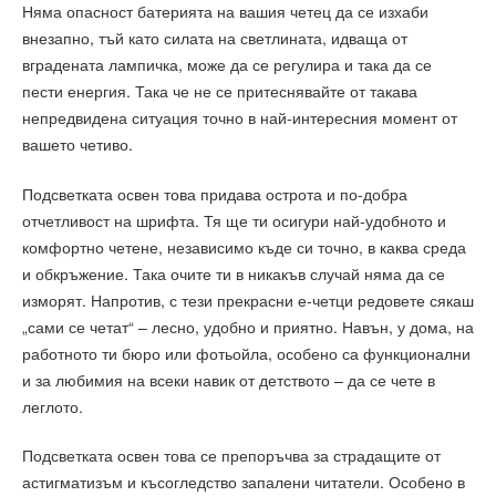
Няма опасност батерията на вашия четец да се изхаби
внезапно, тъй като силата на светлината, идваща от
вградената лампичка, може да се регулира и така да се
пести енергия. Така че не се притеснявайте от такава
непредвидена ситуация точно в най-интересния момент от
вашето четиво.
Подсветката освен това придава острота и по-добра
отчетливост на шрифта. Тя ще ти осигури най-удобното и
комфортно четене, независимо къде си точно, в каква среда
и обкръжение. Така очите ти в никакъв случай няма да се
изморят. Напротив, с тези прекрасни е-четци редовете сякаш
„сами се четат“ – лесно, удобно и приятно. Навън, у дома, на
работното ти бюро или фотьойла, особено са функционални
и за любимия на всеки навик от детството – да се чете в
леглото.
Подсветката освен това се препоръчва за страдащите от
астигматизъм и късогледство запалени читатели. Особено в