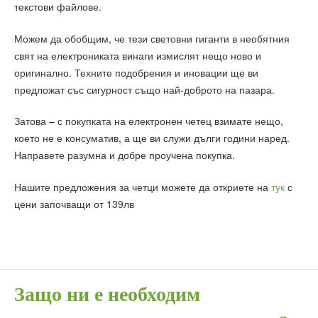
текстови файлове.
Можем да обобщим, че тези световни гиганти в необятния
свят на електрониката винаги измислят нещо ново и
оригинално. Техните подобрения и иновации ще ви
предложат със сигурност също най-доброто на пазара.
Затова – с покупката на електронен четец взимате нещо,
което не е консуматив, а ще ви служи дълги години наред.
Направете разумна и добре проучена покупка.
Нашите предложения за четци можете да откриете на
тук
с
цени започващи от 139лв
Защо ни е необходим