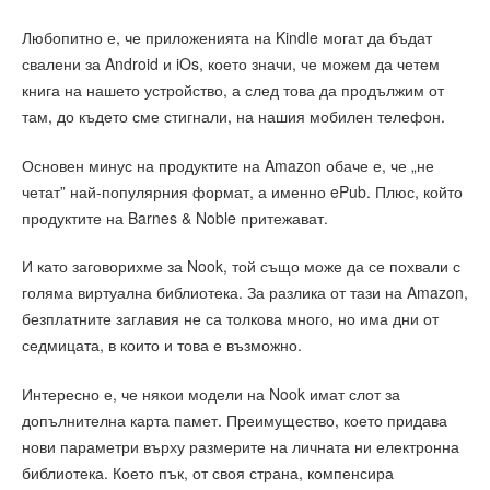
Любопитно е, че приложенията на Kindle могат да бъдат
свалени за Android и iOs, което значи, че можем да четем
книга на нашето устройство, а след това да продължим от
там, до където сме стигнали, на нашия мобилен телефон.
Основен минус на продуктите на Amazon обаче е, че „не
четат” най-популярния формат, а именно ePub. Плюс, който
продуктите на Barnes & Noble притежават.
И като заговорихме за Nook, той също може да се похвали с
голяма виртуална библиотека. За разлика от тази на Amazon,
безплатните заглавия не са толкова много, но има дни от
седмицата, в които и това е възможно.
Интересно е, че някои модели на Nook имат слот за
допълнителна карта памет. Преимущество, което придава
нови параметри върху размерите на личната ни електронна
библиотека. Което пък, от своя страна, компенсира