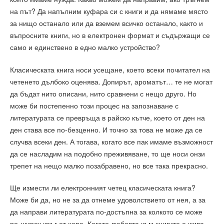
на път? Да напълним куфара си с книги и да нямаме място
за нищо останало или да вземем всичко останало, както и
въпросните книги, но в електронен формат и съдържащи се
само и единствено в едно малко устройство?
Класическата книга носи усещане, което всеки почитател на
четенето дълбоко оценява. Допирът, ароматът… те не могат
да бъдат нито описани, нито сравнени с нещо друго. Но
може би постепенно този процес на запознаване с
литературата се превръща в райско кътче, което от ден на
ден става все по-безценно. И точно за това не може да се
случва всеки ден. А тогава, когато все пак имаме възможност
да се насладим на подобно преживяване, то ще носи онзи
трепет на нещо малко позабравено, но все така прекрасно.
Ще измести ли електронният четец класическата книга?
Може би да, но не за да отнеме удоволствието от нея, а за
да направи литературата по-достъпна за колкото се може
по-широк кръг от хора. Когато любовта към книгите е жива,