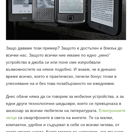
Защо даваме този пример? Защото е достъпен и близък до
всички нас. Защото всички ние имаме по едно „умно”
устройство в джоба си или поне сме изпробвали
възможностите на някое подобно. И знаем, че в днешно
време всичко, което е практическо, печели бонус точки в
улесняване на и без това позабързаното ни ежедневие.
Днес обаче няма да си говорим за мобилни устройства, а за
едни други технологични шедьоври, които се превърнаха в
аксесоар за всички любители на литературата.
Електронните
четци
са смартфоните в света на книгите. Те са малки,
компактни, удобни и съдържат в себе си всички четива, от
които имаме нужда. Какво можем да направим, ако тръгнем