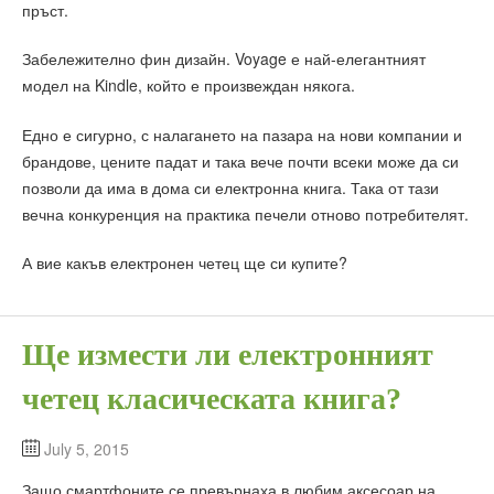
пръст.
Забележително фин дизайн. Voyage е най-елегантният
модел на Kindle, който е произвеждан някога.
Едно е сигурно, с налагането на пазара на нови компании и
брандове, цените падат и така вече почти всеки може да си
позволи да има в дома си електронна книга. Така от тази
вечна конкуренция на практика печели отново потребителят.
А вие какъв електронен четец ще си купите?
Ще измести ли електронният
четец класическата книга?
July 5, 2015
Защо смартфоните се превърнаха в любим аксесоар на