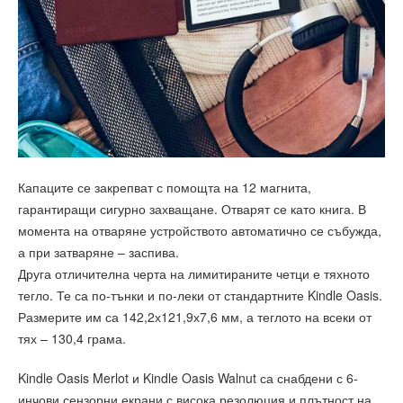
Капаците се закрепват с помощта на 12 магнита,
гарантиращи сигурно захващане. Отварят се като книга. В
момента на отваряне устройството автоматично се събужда,
а при затваряне – заспива.
Друга отличителна черта на лимитираните четци е тяхното
тегло. Те са по-тънки и по-леки от стандартните Kindle Oasis.
Размерите им са 142,2х121,9х7,6 мм, а теглото на всеки от
тях – 130,4 грама.
Kindle Oasis Merlot и Kindle Oasis Walnut са снабдени с 6-
инчови сензорни екрани с висока резолюция и плътност на