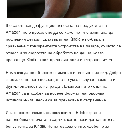
Що се отнася до функционалността на продуктите на
Amazon, не е пресилено да се каже, че тя е изпипана до
последния детайл. Браузърът на Kindle е по-бърз, в
сравнение с конкурентните устройства на пазара, същото се
отнася и за скоростта на обработка на данни, която
превръща Kindle в най-предпочитания електронен четец.
Няма как да не обърнем внимание и на външния вид. Добре
знаем, че по него посрещат, а по ума, в случая паметта и
функционалността, изпращат. Електронните четци на
Amazon са в удобен за носене формат, наподобяват
истинска книга, лесни са за пренасяне и съхранение.
И като споменахме истинска книга – E-Ink екранът
наподобява отпечатана хартия, което носи допълнителна
бонус точка за Kindle. Не натоварва очите, удобен е за