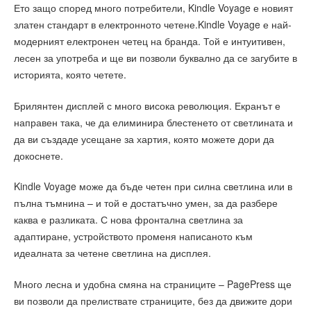
Ето защо според много потребители, Kindle Voyage е новият
златен стандарт в електронното четене.Kindle Voyage е най-
модерният електронен четец на бранда. Той е интуитивен,
лесен за употреба и ще ви позволи буквално да се загубите в
историята, която четете.
Брилянтен дисплей с много висока революция. Екранът е
направен така, че да елиминира блестенето от светлината и
да ви създаде усещане за хартия, която можете дори да
докоснете.
Kindle Voyage може да бъде четен при силна светлина или в
пълна тъмнина – и той е достатъчно умен, за да разбере
каква е разликата. С нова фронтална светлина за
адаптиране, устройството променя написаното към
идеалната за четене светлина на дисплея.
Много лесна и удобна смяна на страниците – PagePress ще
ви позволи да прелиствате страниците, без да движите дори