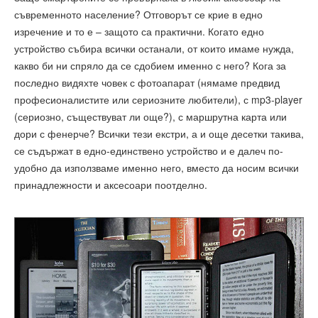
съвременното население? Отговорът се крие в едно
изречение и то е – защото са практични. Когато едно
устройство събира всички останали, от които имаме нужда,
какво би ни спряло да се сдобием именно с него? Кога за
последно видяхте човек с фотоапарат (нямаме предвид
професионалистите или сериозните любители), с mp3-player
(сериозно, съществуват ли още?), с маршрутна карта или
дори с фенерче? Всички тези екстри, а и още десетки такива,
се съдържат в едно-единствено устройство и е далеч по-
удобно да използваме именно него, вместо да носим всички
принадлежности и аксесоари поотделно.