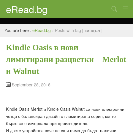
eRead.bg
Search
Начало
You are here :
eRead.bg
/
Posts with tag [
киндъл
]
Online магазин
Kindle Oasis в нови
Новини
лимитирани разцветки – Merlot
Полезно
и Walnut
Галерия
Блог
September 28, 2018
Контакти
Kindle Oasis Merlot и Kindle Oasis Walnut са нови електронни
четци с балансиран дизайн от лимитирана серия, която
бързо се е изчерпала при производителя.
И двете устройства вече не са и няма да бъдат налични.