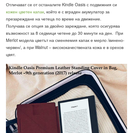
Отличават се от останалите Kindle Oasis с подвижния си
кожен цветен капак
, който е с вграден акумулатор за
презареждане на четеца по време на движение.
Получава се опция за двойно зареждане, която осигурява
възможност за 8 седмици четене до 30 минути на ден. При
Merlot модела цветът на сменяемия капак е мерло /винено-
червен/, а при Walnut – висококачествената кожа е в орехов
цвят.