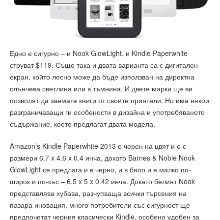
Едно е сигурно – и Nook GlowLight, и Kindle Paperwhite
струват $119. Също така и двата варианта са с дигитален
екран, който лесно може да бъде използван на директна
слънчева светлина или в тъмнина. И двете марки ще ви
позволят да заемате книги от своите приятели. Но има някои
разграничаващи ги особености в дизайна и употребяваното
съдържание, което предлагат двата модела.
Amazon’s Kindle Paperwhite 2013 е черен на цвят и е с
размери 6.7 x 4.6 x 0.4 инча, докато Barnes & Noble Nook
GlowLight се предлага и в черно, и в бяло и е малко по-
широк и по-къс – 6.5 x 5 x 0.42 инча. Докато белият Nook
представлява хубава, разчупваща всички търсения на
пазара иновация, много потребители със сигурност ще
предпочетат черния класически Kindle, особено удобен за