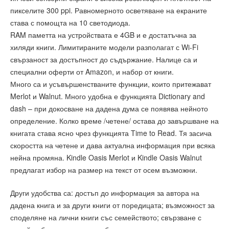
пикселите 300 ppi. Равномерното осветяване на екраните
става с помощта на 10 светодиода.
RAM паметта на устройствата е 4GB и е достатъчна за
хиляди книги. Лимитираните модели разполагат с Wi-Fi
свързаност за достъпност до съдържание. Налице са и
специални оферти от Amazon, и набор от книги.
Много са и усъвършенстваните функции, които притежават
Merlot и Walnut. Много удобна е функцията Dictionary and
dash – при докосване на дадена дума се появява нейното
определение. Колко време /четене/ остава до завършване на
книгата става ясно чрез функцията Time to Read. Тя засича
скоростта на четене и дава актуална информация при всяка
нейна промяна. Kindle Oasis Merlot и Kindle Oasis Walnut
предлагат избор на размер на текст от осем възможни.
Други удобства са: достъп до информация за автора на
дадена книга и за други книги от поредицата; възможност за
споделяне на лични книги със семейството; свързване с