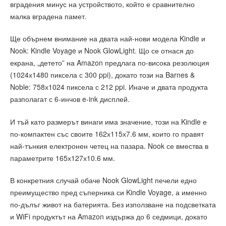
вградения минус на устройството, който е сравнително
малка вградена памет.
Ще обърнем внимание на двата най-нови модела Kindle и
Nook: Kindle Voyage и Nook GlowLight. Що се отнася до
екрана, „детето” на Amazon предлага по-висока резолюция
(1024х1480 пиксела с 300 ppi), докато този на Barnes &
Noble: 758х1024 пиксела с 212 ppi. Иначе и двата продукта
разполагат с 6-инчов e-ink дисплей.
И тъй като размерът винаги има значение, този на Kindle е
по-компактен със своите 162х115х7.6 мм, които го правят
най-тънкия електронен четец на пазара. Nook се вмества в
параметрите 165х127х10.6 мм.
В конкретния случай обаче Nook GlowLight печели едно
преимущество пред съперника си Kindle Voyage, а именно
по-дълъг живот на батерията. Без използване на подсветката
и WiFi продуктът на Amazon издържа до 6 седмици, докато