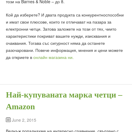
този на Barnes & Noble – до 8.
Кой да изберете? И двата продукта са конкурентноспособни
и имат свои плюсове, които ги отличават на пазара за
електронни четци. Затова заложете на този от тях, чиито
характеристики покриват вашите нужди, изисквания и
очаквания. Тогава със сигурност няма да останете
разочаровани. Повече информация, мнения и цени можете
да откриете в
онлайн магазина ни.
Най-купуваната марка четци –
Amazon
June 2, 2015
Веднъж попаднахме на интересно сравнение, свързано с