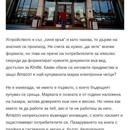
Устройството е със „синя кръв” и като такова, то държи на
знатния си произход. Не счита за нужно „да чете” всички
формати, но това не пречи на потребителите за няколко
секунди да форматират нужните документи във вид,
достъпен за Kindle. Какви обаче са неговите предимства и
защо Amazon е най-купуваната марка електронни четци?
Не е изненада, че името е първото, с което бъдещият
купувач се среща. Марката е позната и от години наложена
на пазара, затова доверието към нея е високо. Но няма как
името ти да работи за теб, ако и ти не работиш за него.
Amazon непрекъснато въвеждат иновации, с които ласкаят и
ощастливяват потребителите си. Пазаруването на книги с
профил в системата е лесно и бързо, безплатната