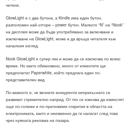
четене.
GlowLight е с два бутона, а Kindle има един бутон,
разположен най-отгоре – power бутон. Малкото “N” на “Nook”
на дисплея може да бъде употребявано за включване и
изключване на GlowLight, може и да връща читателя към
началния изглед.
Nook GlowLight е супер лек и може да се изключва по всяко
време. Но както обикновено, много от клиентите ще
предпочетат Paperwhite, който предлага един по-
представителен вид.
По-важното е, че вечните конкуренти непрекъснато се
развиват стремително напред. От тях се изисква да измислят
още по-големи и по-приложими открития в областта на
електрониката, както и неизменно да ги налагат след това
чрез нужната реклама на пазара.