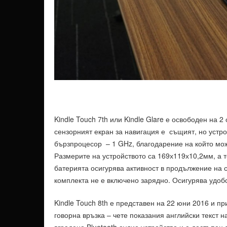
Kindle Touch 7th или Kindle Glare е освободен на 2
сензорният екран за навигация е същият, но устро
бързпроцесор – 1 GHz, благодарение на който мож
Размерите на устройството са 169х119х10,2мм, а 
батерията осигурява активност в продължение на с
комплекта не е включено зарядно. Осигурява удоб
Kindle Touch 8th е представен на 22 юни 2016 и пр
говорна връзка – чете показания английски текст на
вградено Bluetooth аудио устройство и е достъпен 