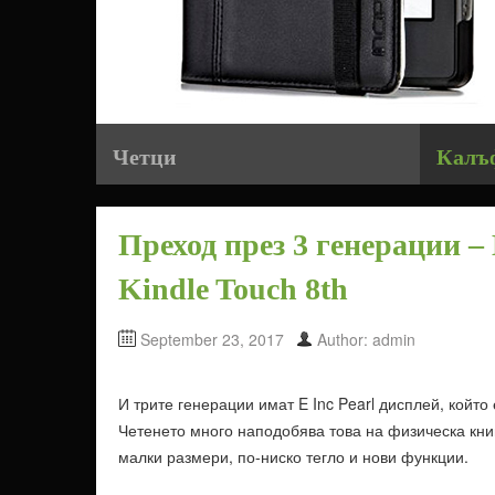
Четци
Калъ
Преход през 3 генерации – 
Kindle Touch 8th
September 23, 2017
Author: admin
И трите генерации имат E Inc Pearl дисплей, койт
Четенето много наподобява това на физическа книг
малки размери, по-ниско тегло и нови функции.