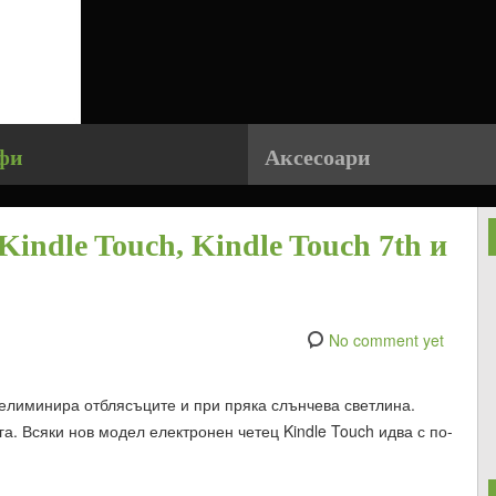
фи
Аксесоари
Kindle Touch, Kindle Touch 7th и
No comment yet
о елиминира отблясъците и при пряка слънчева светлина.
а. Всяки нов модел електронен четец Kindle Touch идва с по-