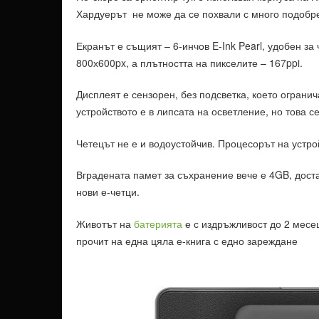
Хардуерът не може да се похвали с много подобр
Екранът е същият – 6-инчов E-Ink Pearl, удобен за
800х600px, а плътността на пикселите – 167ppi.
Дисплеят е сензорен, без подсветка, което ограни
устройството е в липсата на осветление, но това с
Четецът не е и водоустойчив. Процесорът на устро
Вградената памет за съхранение вече е 4GB, доста
нови е-четци.
Животът на
батерията
е с издръжливост до 2 месе
прочит на една цяла е-книга с едно зареждане