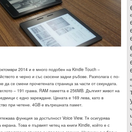
 октомври 2014 и е много подобен на Kindle Touch –
йството е черно и със скосени задни ръбове. Разполага с по-
е да се смени прочетената страница за части от секундата.
к
теглото – 191 грама. RAM паметта е 256MB. Дългият живот на
едмици с едно зареждане. Цената е 169 лева, като в
ство при четене. 4GB е вътрешната памет.
итежава функция за достъпност Voice View. Тя осигурява
 екрана. Това е първият четец на книги Kindle, който е с
за използване от хора с увредено зрение. Наличен е с бял и