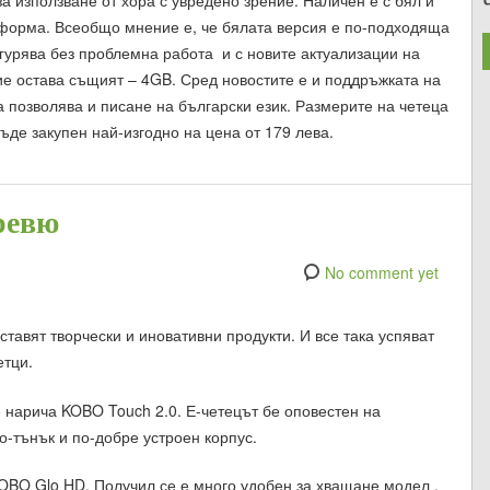
а форма. Всеобщо мнение е, че бялата версия е по-подходяща
урява без проблемна работа и с новите актуализации на
е остава същият – 4GB. Сред новостите е и поддръжката на
а позволява и писане на български език. Размерите на четеца
ъде закупен най-изгодно на цена от 179 лева.
ревю
No comment yet
тавят творчески и иновативни продукти. И все така успяват
етци.
 нарича KOBO Touch 2.0. Е-четецът бе оповестен на
о-тънък и по-добре устроен корпус.
KOBO Glo HD. Получил се е много удобен за хващане модел .