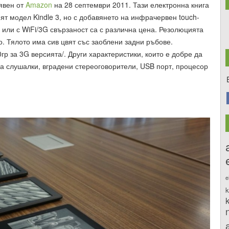
бявен от
Amazon
на 28 септември 2011. Тази електронна книга
ият модел Kindle 3, но с добавянето на инфрачервен touch-
i или с WiFi/3G свързаност са с различна цена. Резолюцията
то. Тялото има сив цвят със заоблени задни ръбове.
р за 3G версията/. Други характеристики, които е добре да
а слушалки, вградени стереоговорители, USB порт, процесор
e
k