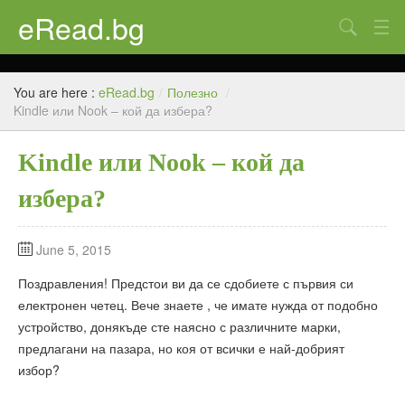
eRead.bg
Search
Начало
You are here :
eRead.bg
/
Полезно
/
Online магазин
Kindle или Nook – кой да избера?
Новини
Kindle или Nook – кой да
Полезно
избера?
Галерия
June 5, 2015
Блог
Поздравления! Предстои ви да се сдобиете с първия си
Контакти
електронен четец. Вече знаете , че имате нужда от подобно
устройство, донякъде сте наясно с различните марки,
предлагани на пазара, но коя от всички е най-добрият
избор?