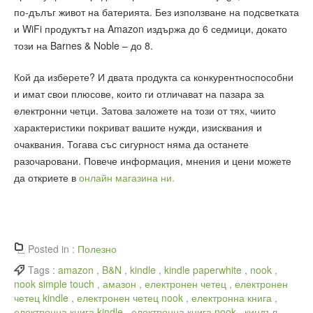
по-дълъг живот на батерията. Без използване на подсветката
и WiFi продуктът на Amazon издържа до 6 седмици, докато
този на Barnes & Noble – до 8.
Кой да изберете? И двата продукта са конкурентноспособни
и имат свои плюсове, които ги отличават на пазара за
електронни четци. Затова заложете на този от тях, чиито
характеристики покриват вашите нужди, изисквания и
очаквания. Тогава със сигурност няма да останете
разочаровани. Повече информация, мнения и цени можете
да откриете в
онлайн магазина ни.
Posted in :
Полезно
Tags :
amazon
,
B&N
,
kindle
,
kindle paperwhite
,
nook
,
nook simple touch
,
амазон
,
електронен четец
,
електронен
четец kindle
,
електронен четец nook
,
електронна книга
,
електронна книга kindle
,
електронна книга nook
,
киндъл
,