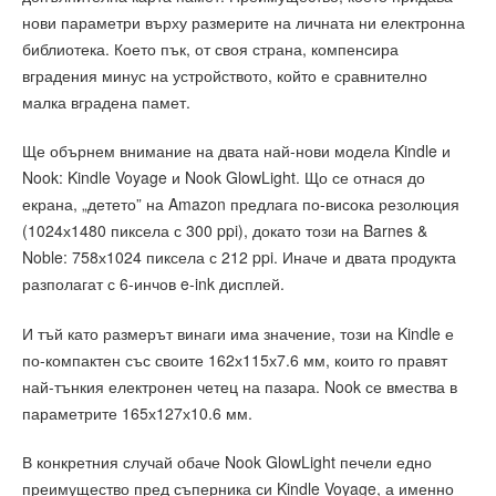
нови параметри върху размерите на личната ни електронна
библиотека. Което пък, от своя страна, компенсира
вградения минус на устройството, който е сравнително
малка вградена памет.
Ще обърнем внимание на двата най-нови модела Kindle и
Nook: Kindle Voyage и Nook GlowLight. Що се отнася до
екрана, „детето” на Amazon предлага по-висока резолюция
(1024х1480 пиксела с 300 ppi), докато този на Barnes &
Noble: 758х1024 пиксела с 212 ppi. Иначе и двата продукта
разполагат с 6-инчов e-ink дисплей.
И тъй като размерът винаги има значение, този на Kindle е
по-компактен със своите 162х115х7.6 мм, които го правят
най-тънкия електронен четец на пазара. Nook се вмества в
параметрите 165х127х10.6 мм.
В конкретния случай обаче Nook GlowLight печели едно
преимущество пред съперника си Kindle Voyage, а именно