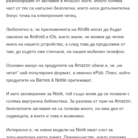
разнообразие от заглавия в Amazon Store. Много голяма
част от тях са напълно безплатни, което носи допълнителна
бонус точка на електронния четец.
Любопитно е, че приложенията на Kindle могат да бъдат
свалени за Android и iOs, което значи, че можем да четем
книга на нашето устройство, а след това да продължим от
там, до където сме стигнали, на нашия мобилен телефон.
Основен минус на продуктите на Amazon обаче е, че „не
четат” най-популярния формат, а именно ePub. Плюс, който
продуктите на Barnes & Noble притежават.
И като заговорихме за Nook, той също може да се похвали с
голяма виртуална библиотека. За разлика от тази на Amazon,
безплатните заглавия не са толкова много, но има дни от
седмицата, в които и това е възможно.
Интересно е, че някои модели на Nook имат слот за
допълнителна карта памет. Преимущество, което придава