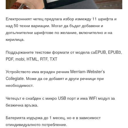
Електронният четец предлага избор измежду 11 шрифта и
над 50 техни вариации. Могат да бъдат добавени и
допълнителни шрифтове по желание, включително и на
кирилица.
Поддържаните текстови формати от модела саEPUB, EPUB3,
PDF, mobi, HTML, RTF, TXT
Устройството има вграден речник Merriam-Webster’s
Collegiate. Може да се добавят и други речници при
необходимост.
Четецът е снабден с микро USB порт и има WiFi модул за
безжична връзка.
Батерията издържа до 1 месец, но е в зависимост
отиндивидуалното потребление.