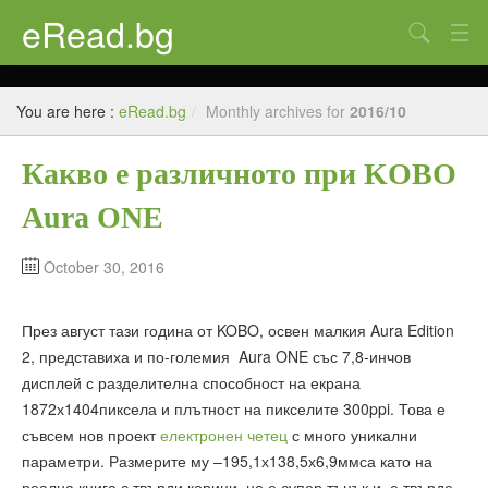
eRead.bg
Search
Начало
You are here :
eRead.bg
/
Monthly archives for
2016/10
Online магазин
Какво е различното при KOBO
Новини
Aura ONE
Полезно
Галерия
October 30, 2016
Блог
През август тази година от KOBO, освен малкия Aura Edition
Контакти
2, представиха и по-големия Aura ONE със 7,8-инчов
дисплей с разделителна способност на екрана
1872х1404пиксела и плътност на пикселите 300ppi. Това е
съвсем нов проект
електронен четец
с много уникални
параметри. Размерите му –195,1х138,5х6,9ммса като на
реална книга с твърди корици, но е супер тънък и е твърде