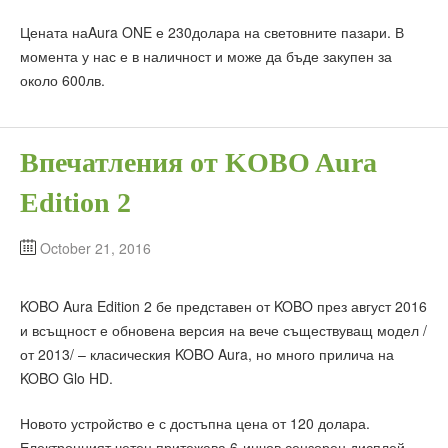
Цената наAura ONE е 230долара на световните пазари. В
момента у нас е в наличност и може да бъде закупен за
около 600лв.
Впечатления от KOBO Aura
Edition 2
October 21, 2016
KOBO Aura Edition 2 бе представен от KOBO през август 2016
и всъщност е обновена версия на вече съществуващ модел /
от 2013/ – класическия KOBO Aura, но много прилича на
KOBO Glo HD.
Новото устройство е с достъпна цена от 120 долара.
Електронният четец притежава 6-инчов сензорен дисплей