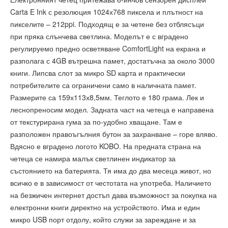
Carta E Ink с резолюция 1024х768 пиксела и плътност на
пикселите – 212ppi. Подходящ е за четене без отблясъци
при пряка слънчева светлина. Моделът е с вградено
регулируемо предно осветяване ComfortLight на екрана и
разполага с 4GB вътрешна памет, достатъчна за около 3000
книги. Липсва слот за микро SD карта и практически
потребителите са ограничени само в наличната памет.
Размерите са 159х113х8,5мм. Теглото е 180 грама. Лек и
леснопреносим модел. Задната част на четеца е направена
от текстурирана гума за по-удобно хващане. Там е
разположен правоъгълния бутон за захранване – горе вляво.
Вдясно е вградено логото KOBO. На предната страна на
четеца се намира малък светлинен индикатор за
състоянието на батерията. Тя има до два месеца живот, но
всичко е в зависимост от честотата на употреба. Наличието
на безжичен интернет достъп дава възможност за покупка на
електронни книги директно на устройството. Има и един
микро USB порт отдолу, който служи за зареждане и за