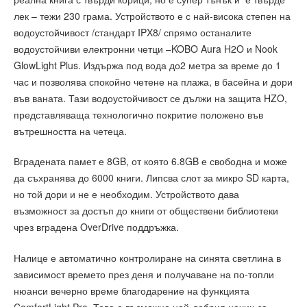
лек – тежи 230 грама. Устройството е с най-висока степен на
водоустойчивост /стандарт IPX8/ спрямо останалите
водоустойчиви електронни четци –KOBO Aura H2O и Nook
GlowLight Plus. Издържа под вода до2 метра за време до 1
час и позволява спокойно четене на плажа, в басейна и дори
във ваната. Тази водоустойчивост се дължи на защита HZO,
представляваща технологично покритие положено във
вътрешността на четеца.
Вградената памет е 8GB, от която 6.8GB е свободна и може
да съхранява до 6000 книги. Липсва слот за микро SD карта,
но той дори и не е необходим. Устройството дава
възможност за достъп до книги от обществени библиотеки
чрез вградена OverDrive поддръжка.
Налице е автоматично контролиране на синята светлина в
зависимост времето през деня и получаване на по-топли
нюанси вечерно време благодарение на функцията
ComfortLight Pro. Това е възможно най-добрия начин за