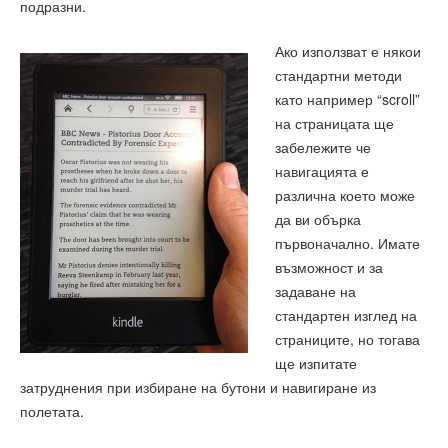
подразни.
Ако използват е някои
стандартни методи
като например “scroll”
на страницата ще
забележите че
навигацията е
различна което може
да ви обърка
първоначално. Имате
възможност и за
задаване на
стандартен изглед на
страниците, но тогава
ще изпитате
затруднения при избиране на бутони и навигиране из
полетата.