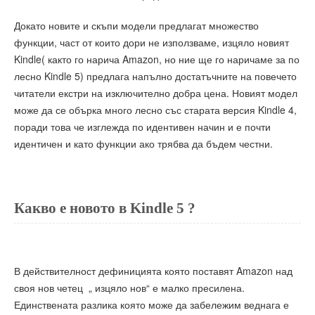
Докато новите и скъпи модели предлагат множество
функции, част от които дори не използваме, изцяло новият
Kindle( както го нарича Amazon, но ние ще го наричаме за по
лесно Kindle 5) предлага напълно достатъчните на повечето
читатели екстри на изключително добра цена. Новият модел
може да се обърка много лесно със старата версия Kindle 4,
поради това че изглежда по идентивен начин и е почти
идентичен и като функции ако трябва да бъдем честни.
Какво е новото в Kindle 5 ?
В действителност дефиницията която поставят Amazon над
своя нов четец „ изцяло нов“ е малко пресилена.
Единствената разлика която може да забележим веднага е