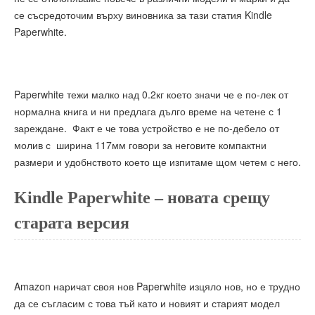
се съсредоточим върху виновника за тази статия Kindle
Paperwhite.
Paperwhite тежи малко над 0.2кг което значи че е по-лек от
нормална книга и ни предлага дълго време на четене с 1
зареждане. Факт е че това устройство е не по-дебело от
молив с ширина 117мм говори за неговите компактни
размери и удобнството което ще изпитаме щом четем с него.
Kindle Paperwhite – новата срещу
старата версия
Amazon наричат своя нов Paperwhite изцяло нов, но е трудно
да се съгласим с това тъй като и новият и старият модел