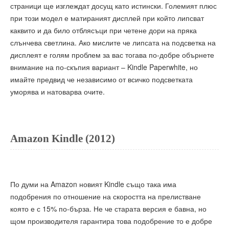
страници ще изглеждат досущ като истински. Големият плюс
при този модел е матираният дисплей при който липсват
каквито и да било отблясъци при четене дори на пряка
слънчева светлина. Ако мислите че липсата на подсветка на
дисплеят е голям проблем за вас тогава по-добре обърнете
внимание на по-скъпия вариант – Kindle Paperwhite, но
имайте предвид че независимо от всичко подсветката
уморява и натоварва очите.
Amazon Kindle (2012)
По думи на Amazon новият Kindle също така има
подобрения по отношение на скоростта на прелистване
която е с 15% по-бърза. Не че старата версия е бавна, но
щом производителя гарантира това подобрение то е добре