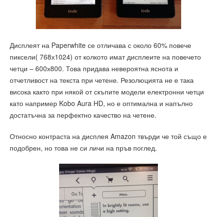
Дисплеят на Paperwhite се отличава с около 60% повече
пиксели( 768х1024) от колкото имат дисплеите на повечето
четци – 600х800. Това придава невероятна яснота и
отчетливост на текста при четене. Резолюцията не е така
висока както при някой от скъпите модели електронни четци
като например Kobo Aura HD, но е оптимална и напълно
достатъчна за перфектно качество на четене.
Относно контраста на дисплея Amazon твърди че той също е
подобрен, но това не си личи на пръв поглед.