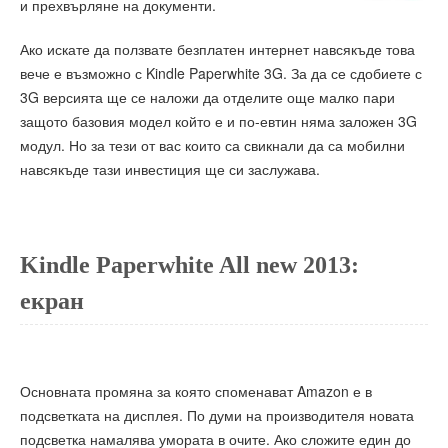
и прехвърляне на документи.
Ако искате да ползвате безплатен интернет навсякъде това
вече е възможно с Kindle Paperwhite 3G. За да се сдобиете с
3G версията ще се наложи да отделите още малко пари
защото базовия модел който е и по-евтин няма заложен 3G
модул. Но за тези от вас които са свикнали да са мобилни
навсякъде тази инвестиция ще си заслужава.
Kindle Paperwhite All new 2013:
екран
Основната промяна за която споменават Amazon е в
подсветката на дисплея. По думи на производителя новата
подсветка намалява умората в очите. Ако сложите един до