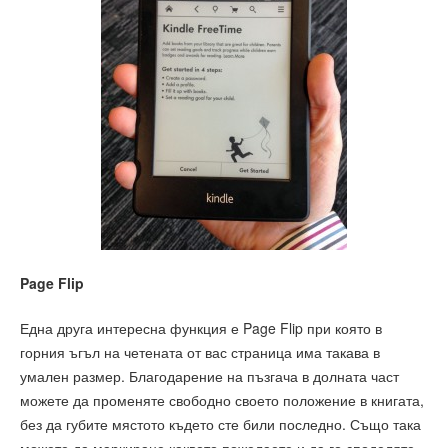
Page Flip
Една друга интересна функция е Page Flip при която в
горния ъгъл на четената от вас страница има такава в
умален размер. Благодарение на пъзгача в долната част
можете да променяте свободно своето положение в книгата,
без да губите мястото където сте били последно. Също така
можете да маркиране каквото пожелаете и да го споделяте