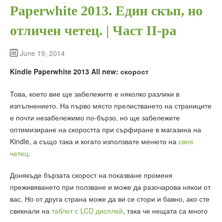
Paperwhite 2013. Един скъп, но
отличен четец. | Част II-ра
June 19, 2014
Kindle Paperwhite 2013 All new:
скорост
Това, което вие ще забележите е няколко разлики в
изпълнението. На първо място прелистването на страниците
е почти незабележимо по-бързо, но ще забележите
оптимизиране на скоростта при сърфиране в магазина на
Kindle, а също така и когато използвате менюто на
своя
четец
.
Донякъде бързата скорост на показване променя
преживяването при ползване и може да разочарова някои от
вас. Но от друга страна може да ви се стори и бавно, ако сте
свикнали на
таблет с LCD дисплей
, така че нещата са много