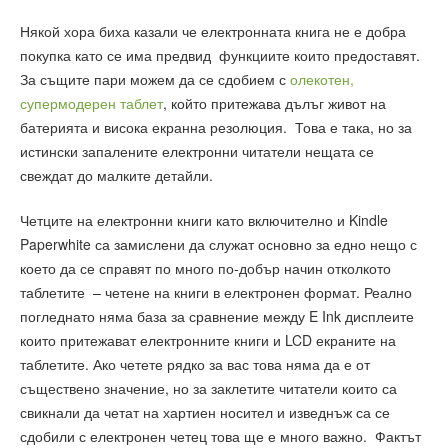
Някой хора биха казали че електронната книга не е добра
покупка като се има предвид функциите които предоставят.
За същите пари можем да се сдобием с
олекотен,
супермодерен таблет
, който притежава дълъг живот на
батерията и висока екранна резолюция. Това е така, но за
истински запалените електронни читатели нещата се
свеждат до малките детайли.
Четците на електронни книги като включително и Kindle
Paperwhite са замислени да служат основно за едно нещо с
което да се справят по много по-добър начин отколкото
таблетите – четене на книги в електронен формат. Реално
погледнато няма база за сравнение между E Ink дисплеите
които притежават електронните книги и LCD екраните на
таблетите. Ако четете рядко за вас това няма да е от
съществено значение, но за заклетите читатели които са
свикнали да четат на хартиен носител и изведнъж са се
сдобили с електронен четец това ще е много важно. Фактът