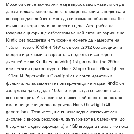
Може би сте се замисляли над въпроса заслужава ли си да
давам толкова много пари за електронна книга с подветка и
сензорен дисплей като мога да си взема по обикновена без
излишни екстри почти на половин цена. Ако трябва да
говорим с цифри ще отбележим че най-евтиния вариант на
Kindle без подсветка и тъчскрийн можете да намерите на
155лв – това е Kindle 4 New след септ.2012 без специални
оферти и реклами, а варианта с подветка и сензорен
дисплей е или Kindle Paperwhite( 1st generation) за 299лв,
или неговия пряк конкурент Nook Simple Touch GlowLight за
199лв. И Paperwhite и GlowLight са с почти идентични
фунцкии, но за заклетите привърженици на марка Kindle си
заслужава да се дадат 100лв отгоре за да се сдобият със
своя фаворит. A за тези които искат най-новото на пазара
има и нещо специално наречено Nook GlowLight (4th
generation) . Този четец ще ви изненада с изключителен
дисплей с висока резолюция, дълъг живот на батерията( до
8 седмици с едно зареждане) и 4GB вградена памет. Но нека
не се отклоняваме повече в различни модели и марки и да