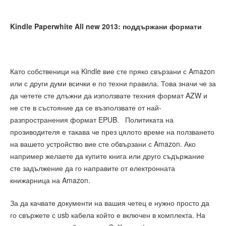
Kindle Paperwhite All new 2013: поддържани формати
Като собственици на Kindle вие сте пряко свързани с Amazon
или с други думи всички е по техни правила. Това значи че за
да четете сте длъжни да използвате техния формат AZW и
не сте в състояние да се възползвате от най-
разпространения формат EPUB. Политиката на
прозиводителя е такава че през цялото време на ползването
на вашето устройство вие сте обвързани с Amazon. Ако
например желаете да купите книга или друго съдържание
сте задължение да го направите от електронната
книжарница на Amazon.
За да качвате документи на вашия четец е нужно просто да
го свържете с usb кабела който е включен в комплекта. На