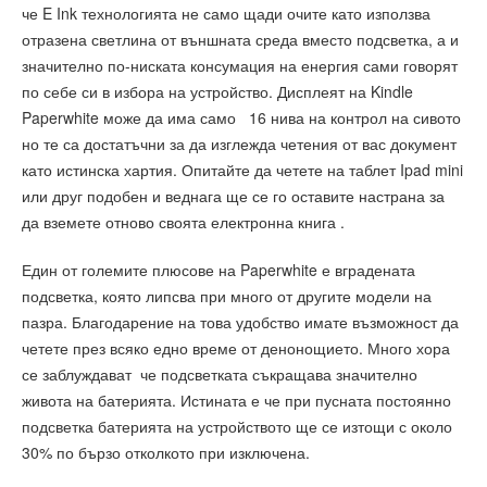
че E Ink технологията не само щади очите като използва
отразена светлина от външната среда вместо подсветка, а и
значително по-ниската консумация на енергия сами говорят
по себе си в избора на устройство. Дисплеят на Kindle
Paperwhite може да има само 16 нива на контрол на сивото
но те са достатъчни за да изглежда четения от вас документ
като истинска хартия. Опитайте да четете на таблет Ipad mini
или друг подобен и веднага ще се го оставите настрана за
да вземете отново своята електронна книга .
Един от големите плюсове на Paperwhite е вградената
подсветка, която липсва при много от другите модели на
пазра. Благодарение на това удобство имате възможност да
четете през всяко едно време от денонощието. Много хора
се заблуждават че подсветката съкращава значително
живота на батерията. Истината е че при пусната постоянно
подсветка батерията на устройството ще се изтощи с около
30% по бързо отколкото при изключена.