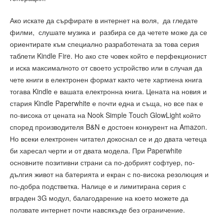
Ако искате да сърфирате в интернет на воля, да гледате
филми, слушате музика и разбира се да четете може да се
ориентирате към специално разработената за това серия
таблети Kindle Fire. Но ако сте човек който е перфекционист
и иска максималното от своето устройство или в случая да
чете книги в електронен формат както чете хартиена книга
тогава Kindle е вашата електронна книга. Цената на новия и
стария Kindle Paperwhite е почти една и съща, но все пак е
по-висока от цената на Nook Simple Touch GlowLight който
според производителя B&N е достоен конкурент на Amazon.
Но всеки електронен читател докоснал се и до двата четеца
би харесал черти и от двата модела. При Paperwhite
основните позитивни страни са по-добрият софтуер, по-
дългия живот на батерията и екран с по-висока резолюция и
по-добра подстветка. Налице е и лимитирана серия с
вграден 3G модул, балагодарение на което можете да
ползвате интернет почти навсякъде без ограничение.