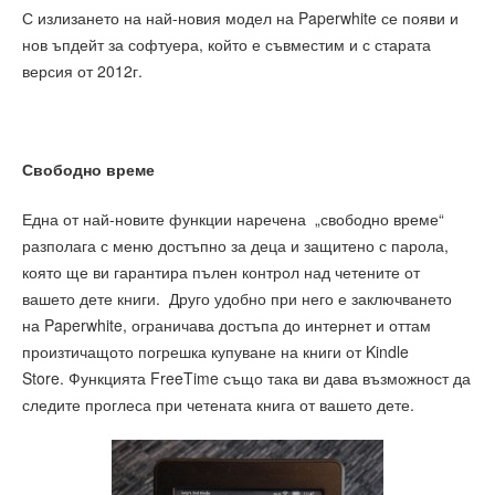
С излизането на най-новия модел на Paperwhite се появи и
нов ъпдейт за софтуера, който е съвместим и с старата
версия от 2012г.
Свободно време
Една от най-новите функции наречена „свободно време“
разполага с меню достъпно за деца и защитено с парола,
която ще ви гарантира пълен контрол над четените от
вашето дете книги. Друго удобно при него е заключването
на Paperwhite, ограничава достъпа до интернет и оттам
произтичащото погрешка купуване на книги от Kindle
Store. Функцията FreeTime също така ви дава възможност да
следите проглеса при четената книга от вашето дете.