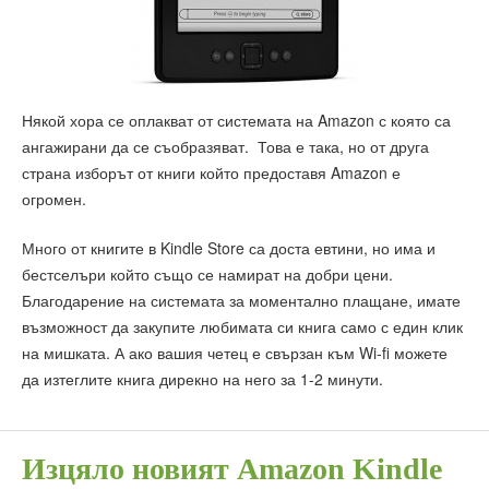
Някой хора се оплакват от системата на Amazon с която са
ангажирани да се съобразяват. Това е така, но от друга
страна изборът от книги който предоставя Amazon е
огромен.
Много от книгите в Kindle Store са доста евтини, но има и
бестселъри който също се намират на добри цени.
Благодарение на системата за моментално плащане, имате
възможност да закупите любимата си книга само с един клик
на мишката. А ако вашия четец е свързан към Wi-fi можете
да изтеглите книга дирекно на него за 1-2 минути.
Изцяло новият Amazon Kindle