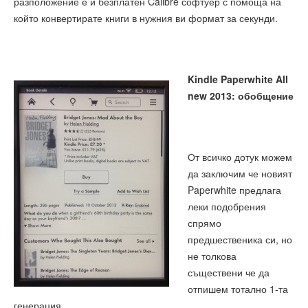
разположение е и безплатен Calibre софтуер с помоща на
който конвертирате книги в нужния ви формат за секунди.
Kindle Paperwhite All
new 2013: обобщение
От всичко дотук можем
да заключим че новият
Paperwhite предлага
леки подобрения
спрямо
предшественика си, но
не толкова
съществени че да
отпишем тотално 1-та
генерация.