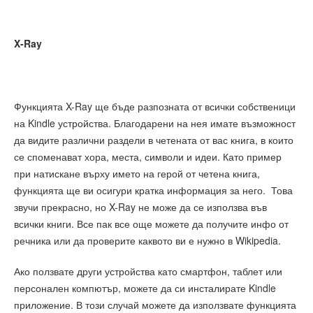
X-Ray
Функцията X-Ray ще бъде разпозната от всички собственици
на Kindle устройства. Благодарени на нея имате възможност
да видите различни раздели в четената от вас книга, в които
се споменават хора, места, символи и идеи. Като пример
при натискане върху името на герой от четена книга,
функцията ще ви осигури кратка информация за него. Това
звучи прекрасно, но X-Ray не може да се използва във
всички книги. Все пак все още можете да получите инфо от
речника или да проверите каквото ви е нужно в Wikipedia.
Ако ползвате други устройства като смартфон, таблет или
персонален компютър, можете да си инсталирате Kindle
приложение. В този случай можете да използвате функцията