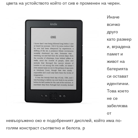
цвета на устойството който от сив е променен на черен.
Иначе
всичко
друго
като размер
и, вградена
памет и
живот на
батерията
си остават
идентични.
Това което
не се
забелязва
от
невъоръжено око е подобреният дисплей, който има по-
голям констраст съответно и белота. р