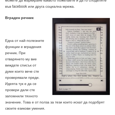
във facebook или друга социална мрежа.
Вграден речник
Една от най-полезните
функции е вградения
речник. При
отварянето му вие
виждате списък от
думи които вече сте
проверявали преди.
Идеята тук е да се
провери дали сте
запомнили тяхното
значение. Това е от полза за тези които искат да подобрят
своите езикови умения.