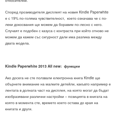
относителни.
Според прозиводителя дисплеят на новия Kindle Paperwhite
е с 19% по-голяма чувствителност, което означава че с по-
леки докосвания ще можем да боравим по-лесно с него.
Случаят е подобен с казуса с контраста при който отново не
можем да кажем със сигурност дали има разлика между
двата модела.
Kindle Paperwhite 2013 All new: функции
Ако досега не сте ползвали електронна книга Kindle ще
обърнете внимание на малките детейли, какъвто например е
лентата в долната част на дисплея, на която могат да бъдат
изобразявани различни настройки – позицията в книгата на
която в момента сте, времето което остава до края на
книгата и други.