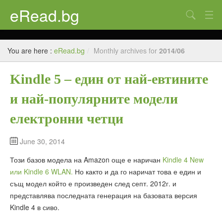
eRead.bg
Search
Начало
You are here :
eRead.bg
/
Monthly archives for
2014/06
Online магазин
Kindle 5 – един от най-евтините
Новини
и най-популярните модели
Полезно
електронни четци
Галерия
Блог
June 30, 2014
Този базов модела на Amazon още е наричан
Kindle 4 New
Контакти
или Kindle 6 WLAN.
Но както и да го наричат това е един и
същ модел който е произведен след септ. 2012г. и
представлява последната генерация на базовата версия
Kindle 4 в сиво.