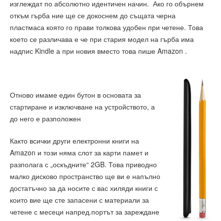
изглеждат по абсолютно идентичен начин. Ако го обърнем
откъм гърба ние ще се докоснем до същата черна
пластмаса която го прави толкова удобен при четене. Това
което се различава е че при стария модел на гърба има
надпис Kindle а при новия вместо това пише Amazon .
Отново имаме един бутон в основата за
стартиране и изключване на устройството, а
до него е разположен
Както всички други електронни книги на
Amazon и този няма слот за карти памет и
разполага с „оскъдните“ 2GB. Това приводно
малко дисково пространство ще ви е напълно
достатъчно за да носите с вас хиляди книги с
които вие ще сте запасени с материали за
четене с месеци напред.портът за зареждане