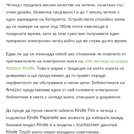
Четецът предлага високо качество на четене, съчетано със
слим дизайн, безжична свързаност и до 1 месец четене с
едно зареждане на батерията. Устройството спокойно може
да се намери на цени под 180лв почти навсякъде в
пазарната мрежа, като за тези сума вие получавате един
прекрасен електронен четец който ще ви служи дълго време.
Едва ли ще се изненада някой ако споменем че повечето от
притежателите на електронни книги са
собственици на марка
Amazon Kindle
. Това е марка с традиция на която хората се
доверяват и ще продължават да го правят поради
перфектното им обслужване и ниски цени. Библеотеката на
Amazon представлява една от най-големите електронни
библеотеки в света с хиляди книги, списания и документи.
До преди да пусне своите таблети Kindle Fire и четеца с
подсветка Kindle Paperwite вие можехте да избирате между
базовия модел Kindle 4 и модела с touchscreen дисплей
Kindle Touch които нямат вградено осветление.