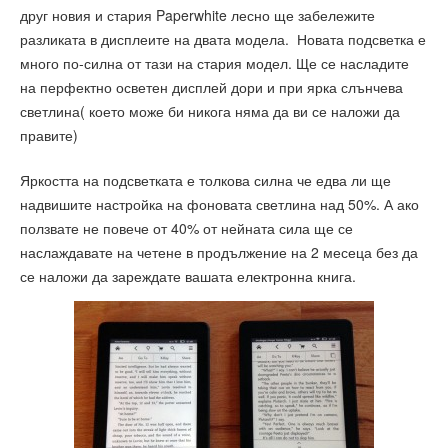
друг новия и стария Paperwhite лесно ще забележите
разликата в дисплеите на двата модела. Новата подсветка е
много по-силна от тази на стария модел. Ще се насладите
на перфектно осветен дисплей дори и при ярка слънчева
светлина( което може би никога няма да ви се наложи да
правите)
Яркостта на подсветката е толкова силна че едва ли ще
надвишите настройка на фоновата светлина над 50%. А ако
ползвате не повече от 40% от нейната сила ще се
наслаждавате на четене в продължение на 2 месеца без да
се наложи да зареждате вашата електронна книга.