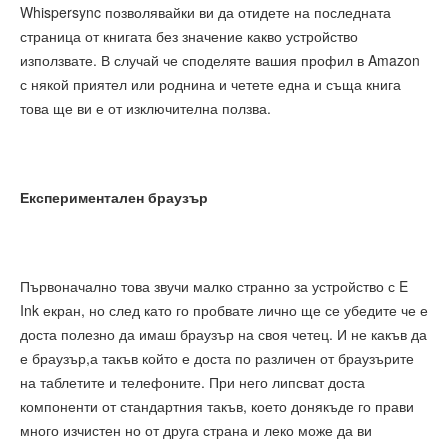
Whispersync позволявайки ви да отидете на последната
страница от книгата без значение какво устройство
използвате. В случай че споделяте вашия профил в Amazon
с някой приятел или роднина и четете една и съща книга
това ще ви е от изключителна ползва.
Експериментален браузър
Първоначално това звучи малко странно за устройство с E
Ink екран, но след като го пробвате лично ще се убедите че е
доста полезно да имаш браузър на своя четец. И не какъв да
е браузър,а такъв който е доста по различен от браузърите
на таблетите и телефоните. При него липсват доста
компоненти от стандартния такъв, което донякъде го прави
много изчистен но от друга страна и леко може да ви