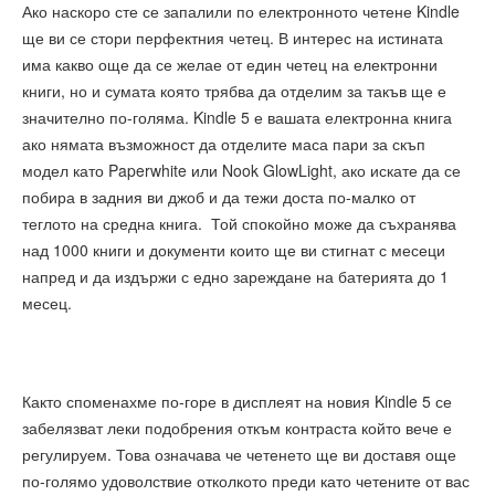
Ако наскоро сте се запалили по електронното четене Kindle
ще ви се стори перфектния четец. В интерес на истината
има какво още да се желае от един четец на електронни
книги, но и сумата която трябва да отделим за такъв ще е
значително по-голяма. Kindle 5 е вашата електронна книга
ако нямата възможност да отделите маса пари за скъп
модел като Paperwhite или Nook GlowLight, ако искате да се
побира в задния ви джоб и да тежи доста по-малко от
теглото на средна книга. Той спокойно може да съхранява
над 1000 книги и документи които ще ви стигнат с месеци
напред и да издържи с едно зареждане на батерията до 1
месец.
Както споменахме по-горе в дисплеят на новия Kindle 5 се
забелязват леки подобрения откъм контраста който вече е
регулируем. Това означава че четенето ще ви доставя още
по-голямо удоволствие отколкото преди като четените от вас