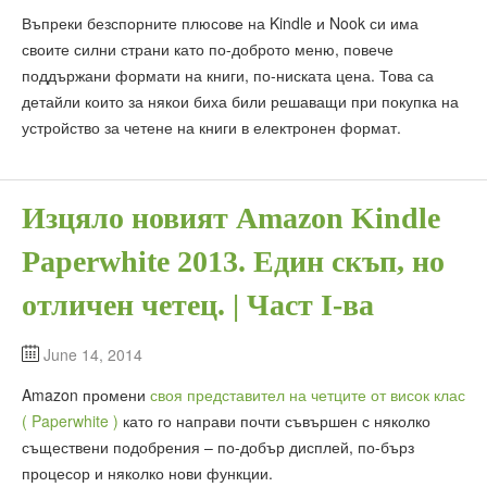
Въпреки безспорните плюсове на Kindle и Nook си има
своите силни страни като по-доброто меню, повече
поддържани формати на книги, по-ниската цена. Това са
детайли които за някои биха били решаващи при покупка на
устройство за четене на книги в електронен формат.
Изцяло новият Amazon Kindle
Paperwhite 2013. Един скъп, но
отличен четец. | Част I-ва
June 14, 2014
Amazon промени
своя представител на четците от висок клас
( Paperwhite )
като го направи почти съвършен с няколко
съществени подобрения – по-добър дисплей, по-бърз
процесор и няколко нови функции.