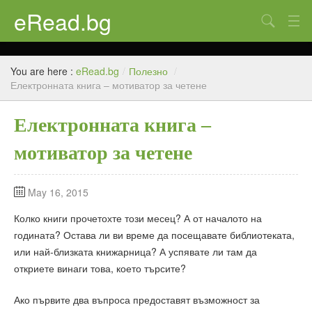
eRead.bg
Search
Начало
You are here :
eRead.bg
/
Полезно
/
Online магазин
Електронната книга – мотиватор за четене
Новини
Електронната книга –
Полезно
мотиватор за четене
Галерия
May 16, 2015
Блог
Колко книги прочетохте този месец? А от началото на
Контакти
годината? Остава ли ви време да посещавате библиотеката,
или най-близката книжарница? А успявате ли там да
откриете винаги това, което търсите?
Ако първите два въпроса предоставят възможност за