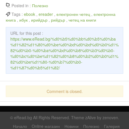
Posted in :
Полезно
Tags :
ebook
,
ereader
,
електронен четец
,
електронна
книга
,
ибук
,
ирийдър
,
рийдър
,
четец на книги
URL for this post :
https://www.eRead.bg/%d0%b5%d0%bb%d0%b5%d0%ba
%d1%82%d1%80%d0%be%d0%bd%d0%bd%d0%b0%d1%
82%d0%b0-%d0%ba%d0%bd%d0%b8%d0%b3%d0%b0-
%d0%bc%d0%be%d1%82%d0%b8%d0%b2%d0%b0%d1%
82%d0%be%d1%80-%d0%b7%d0%b0-
%d1%87%d0%b5%d1%82/
Comment is closed.
©
eRead.bg
All Rights Reserved. Theme zAlive by
zenoven
.
Начало
Online магазин
Новини
Полезно
Галерия