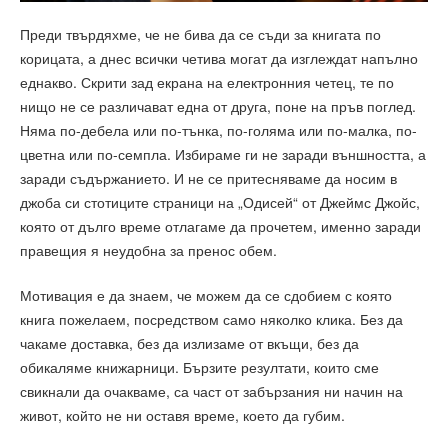
Преди твърдяхме, че не бива да се съди за книгата по
корицата, а днес всички четива могат да изглеждат напълно
еднакво. Скрити зад екрана на електронния четец, те по
нищо не се различават една от друга, поне на пръв поглед.
Няма по-дебела или по-тънка, по-голяма или по-малка, по-
цветна или по-семпла. Избираме ги не заради външността, а
заради съдържанието. И не се притесняваме да носим в
джоба си стотиците страници на „Одисей“ от Джеймс Джойс,
която от дълго време отлагаме да прочетем, именно заради
правещия я неудобна за пренос обем.
Мотивация е да знаем, че можем да се сдобием с която
книга пожелаем, посредством само няколко клика. Без да
чакаме доставка, без да излизаме от вкъщи, без да
обикаляме книжарници. Бързите резултати, които сме
свикнали да очакваме, са част от забързания ни начин на
живот, който не ни оставя време, което да губим.