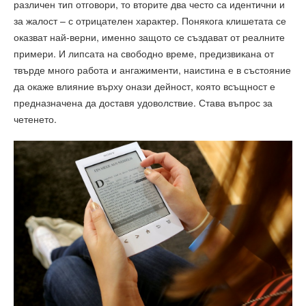
различен тип отговори, то вторите два често са идентични и
за жалост – с отрицателен характер. Понякога клишетата се
оказват най-верни, именно защото се създават от реалните
примери. И липсата на свободно време, предизвикана от
твърде много работа и ангажименти, наистина е в състояние
да окаже влияние върху онази дейност, която всъщност е
предназначена да доставя удоволствие. Става въпрос за
четенето.