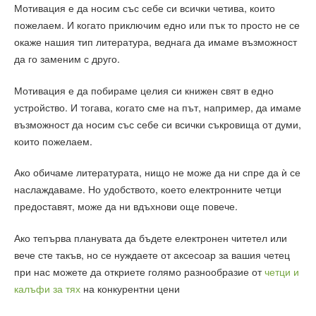
Мотивация е да носим със себе си всички четива, които
пожелаем. И когато приключим едно или пък то просто не се
окаже нашия тип литература, веднага да имаме възможност
да го заменим с друго.
Мотивация е да побираме целия си книжен свят в едно
устройство. И тогава, когато сме на път, например, да имаме
възможност да носим със себе си всички съкровища от думи,
които пожелаем.
Ако обичаме литературата, нищо не може да ни спре да ѝ се
наслаждаваме. Но удобството, което електронните четци
предоставят, може да ни вдъхнови още повече.
Ако тепърва планувата да бъдете електронен читетел или
вече сте такъв, но се нуждаете от аксесоар за вашия четец
при нас можете да откриете голямо разнообразие от
четци и
калъфи за тях
на конкурентни цени